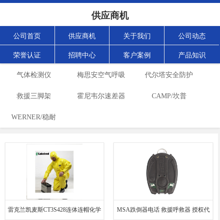
供应商机
公司首页
供应商机
关于我们
公司动态
荣誉认证
招聘中心
客户案例
产品知识
气体检测仪
梅思安空气呼吸
代尔塔安全防护
救援三脚架
霍尼韦尔速差器
器
CAMP/坎普
WERNER/稳耐
雷克兰凯麦斯CT3S428连体连帽化学
MSA跌倒器电话 救援呼救器 授权代