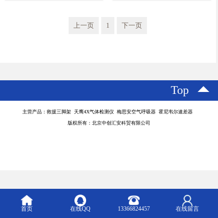
防护服的防护等级
理
上一页
1
下一页
Top
主营产品：救援三脚架 天鹰4X气体检测仪 梅思安空气呼吸器 霍尼韦尔速差器
版权所有：北京中创汇安科贸有限公司
首页
在线QQ
13366824457
在线留言