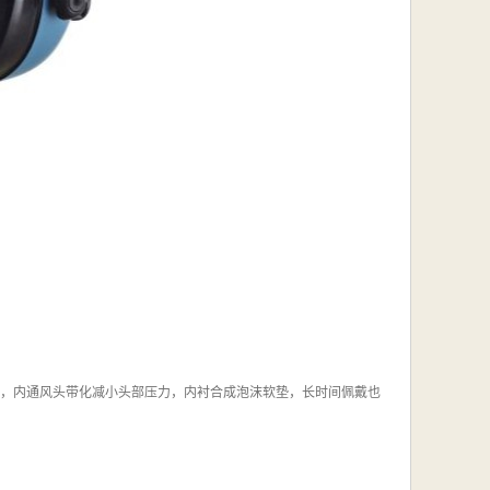
匀，内通风头带化减小头部压力，内衬合成泡沫软垫，长时间佩戴也