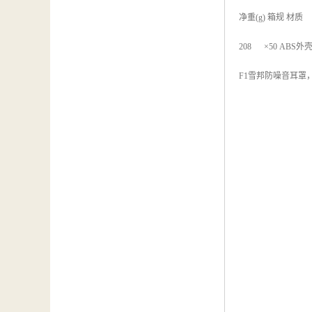
净重(g) 箱规 材
208 ×50 ABS外
F1雪邦防噪音耳罩