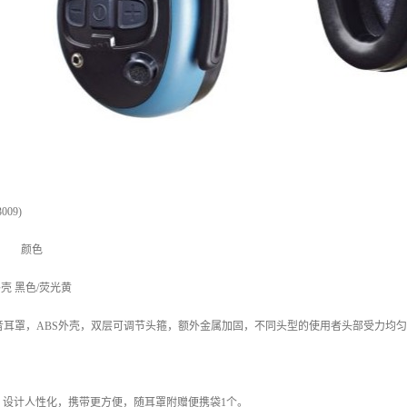
009)
材质 颜色
外壳 黑色/荧光黄
噪音耳罩，ABS外壳，双层可调节头箍，额外金属加固，不同头型的使用者头部受力均
，设计人性化，携带更方便，随耳罩附赠便携袋1个。