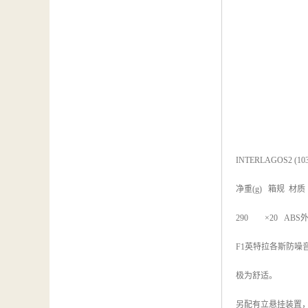
INTERLAGOS2 (103
净重(g) 箱规 
290 ×20 ABS
F1英特拉各斯防
极为舒适。
另配有立悬挂装置