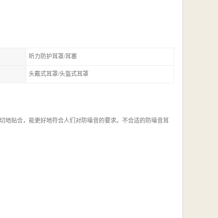
听力防护耳罩/耳塞
头戴式耳罩/头盔式耳罩
切地贴合，能更好地符合人们对防噪音的要求。不合适的防噪音耳