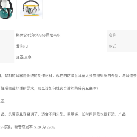
梅思安/代尔塔/3M/霍尼韦尔
名称
发泡PU
款式
耳罩/耳塞
洲，蜡制的耳塞是传统的制作材料，现在的防噪音耳塞大多参照蜡质的外型，与耳道亲
者降噪佩戴舒适的要求，那么该如何挑选合适的防噪音耳塞呢？
耳罩
产品。头带宽且容易调节，适合不同头型。重量轻，长时间佩戴也很舒适。产品
.19 标准，噪音衰减率 NRR 为 22db。