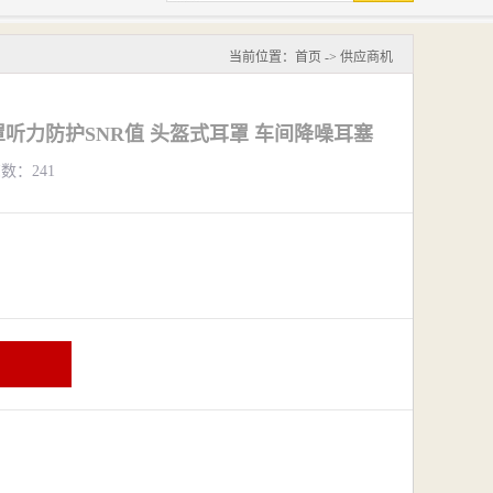
当前位置：
首页
->
供应商机
耳罩听力防护SNR值 头盔式耳罩 车间降噪耳塞
览数：241