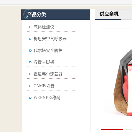
供应商机
产品分类
气体检测仪
梅思安空气呼吸器
代尔塔安全防护
救援三脚架
霍尼韦尔速差器
CAMP/坎普
WERNER/稳耐