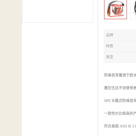
品牌
材质
类型
防噪音耳塞源于欧
塞往往达不到使用
SPE 头戴式防噪音
一款性价比极高的
符合美国 ANS lS 3