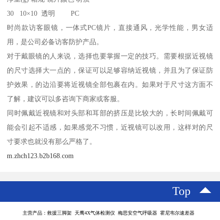
30 10×10 透明 PC
时尚款访客眼镜，一体式PC镜片，直接通风，光学性能，男女适
用，是公司必备访客防护产品。
对于戴眼镜的人来说，选择也要掌握一定的技巧。需要根据近视镜
的尺寸选择大一点的，保证可以足够容纳近视镜，并且为了保证防
护效果，的边沿要将近视镜全部包裹在内。如果对于尺寸这方面不
了解，建议可以多咨询下商家或客服。
同时佩戴近视镜和对头部和耳部的挤压是比较大的，长时间佩戴可
能会引起不适感，如果感觉不习惯，近视镜可以改用，这样对的尺
寸要求也就没有那么严格了。
m.zhch123.b2b168.com
Top
主营产品：救援三脚架 天鹰4X气体检测仪 梅思安空气呼吸器 霍尼韦尔速差器