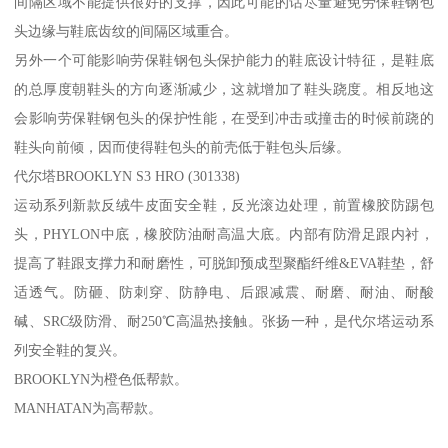
间隔区域不能提供很好的支撑，因此可能的话尽量避免劳保鞋钢包
头边缘与鞋底齿纹的间隔区域重合。
另外一个可能影响劳保鞋钢包头保护能力的鞋底设计特征，是鞋底
的总厚度朝鞋头的方向逐渐减少，这就增加了鞋头跷度。相反地这
会影响劳保鞋钢包头的保护性能，在受到冲击或撞击的时候前跷的
鞋头向前倾，因而使得鞋包头的前壳低于鞋包头后缘。
代尔塔BROOKLYN S3 HRO (301338)
运动系列新款反绒牛皮面安全鞋，反光滚边处理，前置橡胶防踢包
头，PHYLON中底，橡胶防油耐高温大底。内部有防滑足跟内衬，
提高了鞋跟支撑力和耐磨性，可脱卸预成型聚酯纤维&EVA鞋垫，舒
适透气。防砸、防刺穿、防静电、后跟减震、耐磨、耐油、耐酸
碱、SRC级防滑、耐250℃高温热接触。张扬一种，是代尔塔运动系
列安全鞋的复兴。
BROOKLYN为橙色低帮款。
MANHATAN为高帮款。