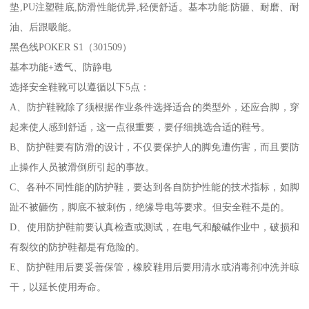
垫,PU注塑鞋底,防滑性能优异,轻便舒适。基本功能:防砸、耐磨、耐
油、后跟吸能。
黑色线POKER S1（301509）
基本功能+透气、防静电
选择安全鞋靴可以遵循以下5点：
A、防护鞋靴除了须根据作业条件选择适合的类型外，还应合脚，穿
起来使人感到舒适，这一点很重要，要仔细挑选合适的鞋号。
B、防护鞋要有防滑的设计，不仅要保护人的脚免遭伤害，而且要防
止操作人员被滑倒所引起的事故。
C、各种不同性能的防护鞋，要达到各自防护性能的技术指标，如脚
趾不被砸伤，脚底不被刺伤，绝缘导电等要求。但安全鞋不是的。
D、使用防护鞋前要认真检查或测试，在电气和酸碱作业中，破损和
有裂纹的防护鞋都是有危险的。
E、防护鞋用后要妥善保管，橡胶鞋用后要用清水或消毒剂冲洗并晾
干，以延长使用寿命。