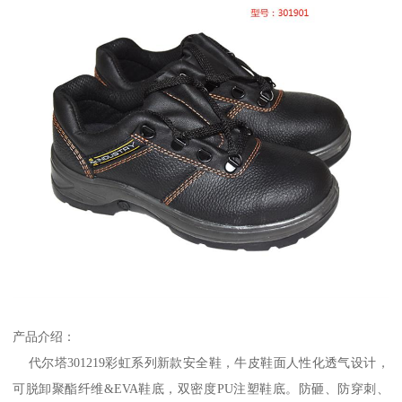
产品介绍：
代尔塔301219彩虹系列新款安全鞋，牛皮鞋面人性化透气设计，
可脱卸聚酯纤维&EVA鞋底，双密度PU注塑鞋底。防砸、防穿刺、