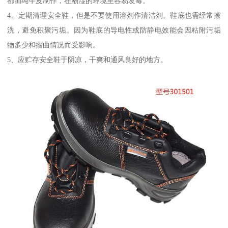
都由纯牛皮制作，在潮湿的环境里容易发霉。
4、定期清理安全鞋，但是不要使用溶剂作清洁剂。鞋底也需经常擦
洗，避免积聚污垢。因为鞋底的导电性或防静电效能会因粘附污垢
物多少和摺曲情况而受影响。
5、应贮存安全鞋于阴凉，干爽和通风良好的地方。