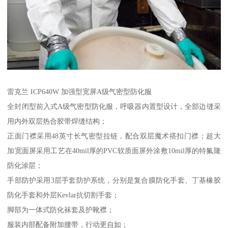
雷克兰 ICP640W 加强型宽屏A级气密型防化服
全封闭型前入式A级气密型防化服，呼吸器内置型设计，全部边缝采
用内外双层热合胶带焊缝结构；
正面门襟采用48英寸长气密型拉链，配合双层魔术搭扣门襟；超大
加宽面屏采用工艺在40mil厚的PVC软质面屏外涂敷10mil厚的特氟隆
防化涂层；
手部防护采用3层手套防护系统，分别是复合膜防化手套、丁基橡胶
防化手套和外层Kevlar抗切割手套；
脚部为一体式防化袜套及护靴襟；
服装内部配备附加腰带，行动更自如；