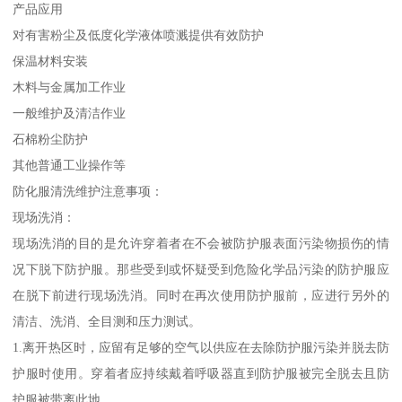
产品应用
对有害粉尘及低度化学液体喷溅提供有效防护
保温材料安装
木料与金属加工作业
一般维护及清洁作业
石棉粉尘防护
其他普通工业操作等
防化服清洗维护注意事项：
现场洗消：
现场洗消的目的是允许穿着者在不会被防护服表面污染物损伤的情
况下脱下防护服。那些受到或怀疑受到危险化学品污染的防护服应
在脱下前进行现场洗消。同时在再次使用防护服前，应进行另外的
清洁、洗消、全目测和压力测试。
1.离开热区时，应留有足够的空气以供应在去除防护服污染并脱去防
护服时使用。穿着者应持续戴着呼吸器直到防护服被完全脱去且防
护服被带离此地。