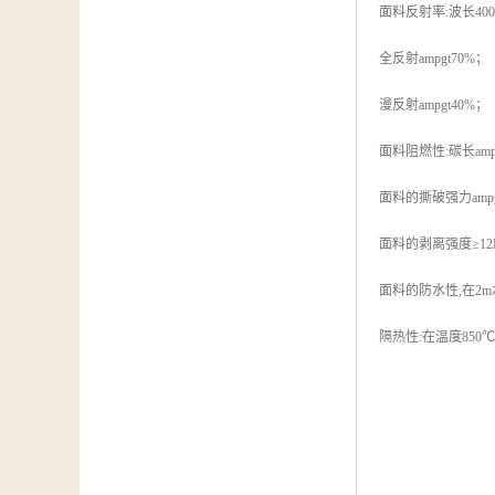
面料反射率:波长400-
全反射ampgt70%；
漫反射ampgt40%；
面料阻燃性:碳长ampl
面料的撕破强力ampgt
面料的剥离强度≥12N
面料的防水性,在2
隔热性:在温度850