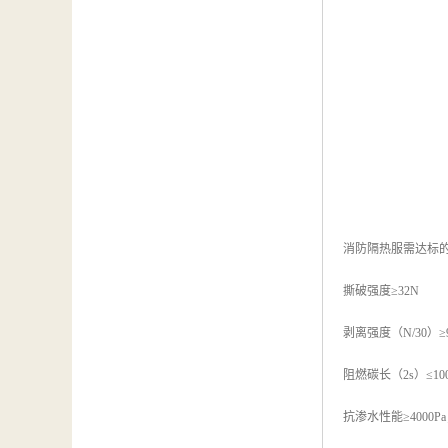
消防隔热服需达标
撕破强度≥32N
剥离强度（N/30）≥
阻燃碳长（2s）≤10
抗渗水性能≥4000P