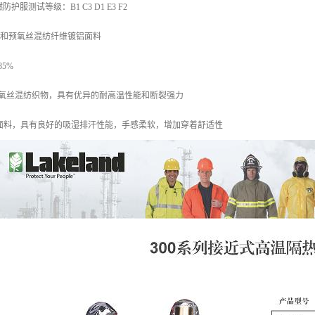
阻燃防护服测试等级：B1 C3 D1 E3 F2
2芳纶和预氧丝混纺纤维镀铝面料
85%
预氧丝混纺织物，具有优异的耐高温性能和断裂强力
燃棉面料，具有良好的吸湿排汗性能，手感柔软，增加穿着舒适性