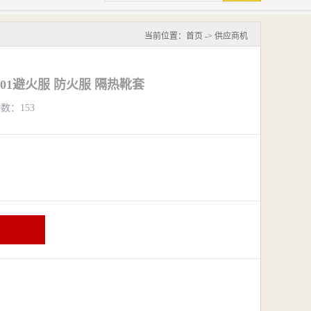
当前位置：
首页
->
供应商机
201避火服 防火服 隔热靴套
览数：153