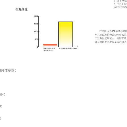
的具体参数：
9N；
0；
a；