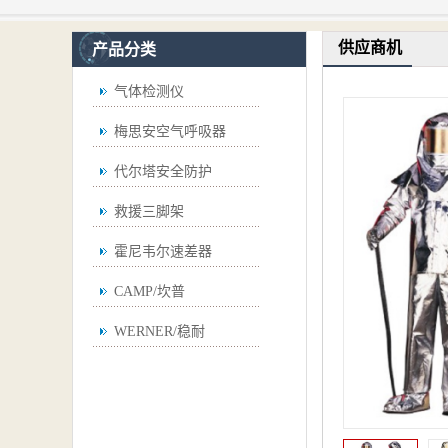
供应商机
产品分类
气体检测仪
梅思安空气呼吸器
代尔塔安全防护
救援三脚架
霍尼韦尔速差器
CAMP/坎普
WERNER/稳耐