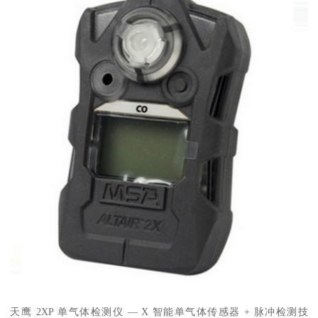
天鹰 2XP 单气体检测仪 — X 智能单气体传感器 + 脉冲检测技