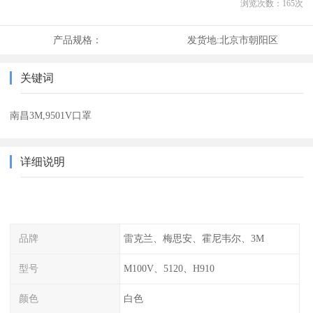
浏览次数：
165
次
产品规格：
发货地:
北京市朝阳区
关键词
南昌3M,9501V口罩
详细说明
品牌
雷克兰、梅思安、霍尼韦尔、3M
型号
M100V、5120、H910
颜色
白色