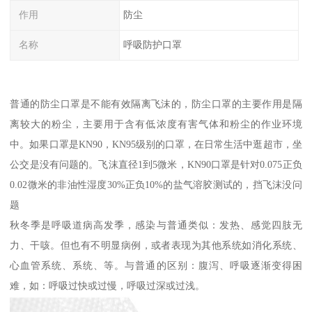
作用
防尘
名称
呼吸防护口罩
普通的防尘口罩是不能有效隔离飞沫的，防尘口罩的主要作用是隔
离较大的粉尘，主要用于含有低浓度有害气体和粉尘的作业环境
中。如果口罩是KN90，KN95级别的口罩，在日常生活中逛超市，坐
公交是没有问题的。飞沫直径1到5微米，KN90口罩是针对0.075正负
0.02微米的非油性湿度30%正负10%的盐气溶胶测试的，挡飞沫没问
题
秋冬季是呼吸道病高发季，感染与普通类似：发热、感觉四肢无
力、干咳。但也有不明显病例，或者表现为其他系统如消化系统、
心血管系统、系统、等。与普通的区别：腹泻、呼吸逐渐变得困
难，如：呼吸过快或过慢，呼吸过深或过浅。