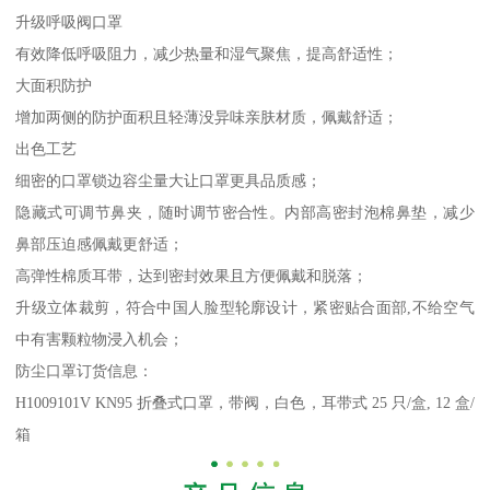
升级呼吸阀口罩
有效降低呼吸阻力，减少热量和湿气聚焦，提高舒适性；
大面积防护
增加两侧的防护面积且轻薄没异味亲肤材质，佩戴舒适；
出色工艺
细密的口罩锁边容尘量大让口罩更具品质感；
隐藏式可调节鼻夹，随时调节密合性。内部高密封泡棉鼻垫，减少
鼻部压迫感佩戴更舒适；
高弹性棉质耳带，达到密封效果且方便佩戴和脱落；
升级立体裁剪，符合中国人脸型轮廓设计，紧密贴合面部,不给空气
中有害颗粒物浸入机会；
防尘口罩订货信息：
H1009101V KN95 折叠式口罩，带阀，白色，耳带式 25 只/盒, 12 盒/
箱