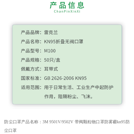
防尘口罩产品名称：3M 9501V/9502V 带阀颗粒物口罩防雾霾kn95防
尘口罩