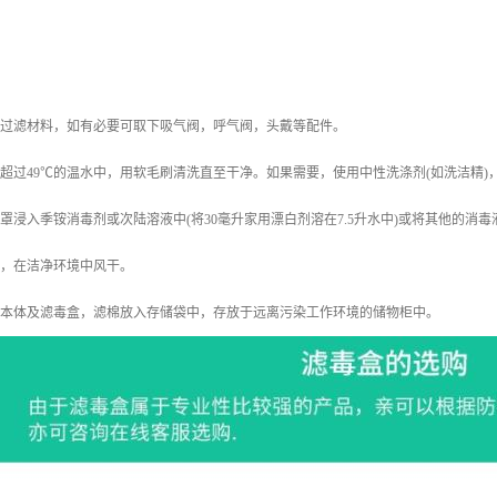
等过滤材料，如有必要可取下吸气阀，呼气阀，头戴等配件。
不超过49℃的温水中，用软毛刷清洗直至干净。如果需要，使用中性洗涤剂(如洗洁精
面罩浸入季铵消毒剂或次陆溶液中(将30毫升家用漂白剂溶在7.5升水中)或将其他的消
洗，在洁净环境中风干。
罩本体及滤毒盒，滤棉放入存储袋中，存放于远离污染工作环境的储物柜中。