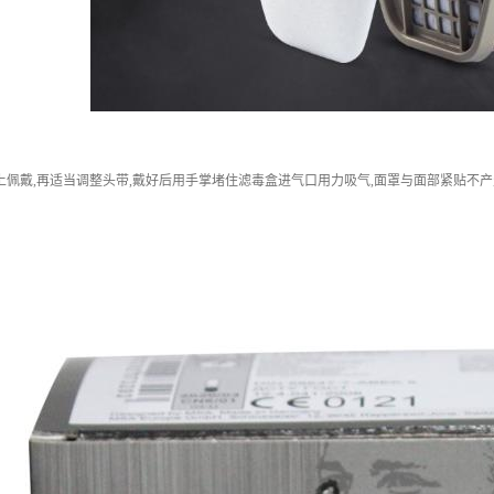
上佩戴,再适当调整头带,戴好后用手掌堵住滤毒盒进气口用力吸气,面罩与面部紧贴不