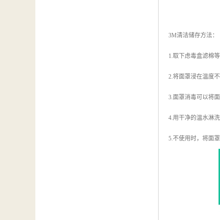
3M清洁储存方法：
1.取下虑毒盒滤棉
2.将面罩浸在温度
3.面罩消毒可以将
4.用干净的温水淋
5.不使用时，将面