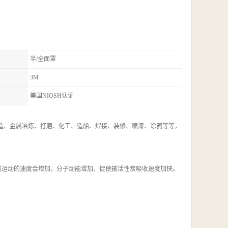
半/全面罩
3M
美国NIOSH认证
铸造、金属冶炼、打磨、化工、造船、焊接、装修、喷漆、涂鸦等等，
规则运动的速度会增加，分子动能增加，促使被活性炭吸收速度加快。