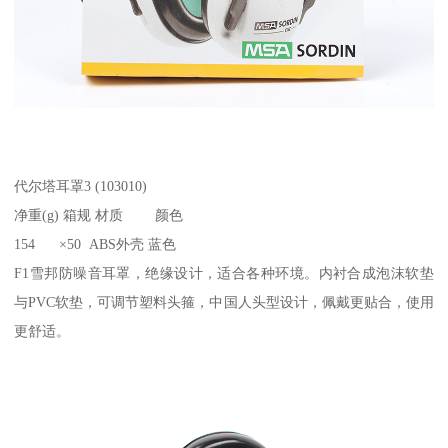
代尔塔耳罩3 (103010)
净重(g) 箱规 材质 颜色
154 ×50 ABS外壳 蓝色
F1雪邦防噪音耳罩，绝缘设计，适合各种环境。内衬合成泡沫软垫
与PVC软垫，可调节塑料头箍，中国人头型设计，佩戴更贴合，使用
更舒适。