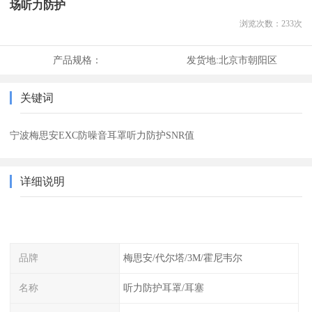
场听力防护
浏览次数：
233
次
产品规格：
发货地:
北京市朝阳区
关键词
宁波梅思安EXC防噪音耳罩听力防护SNR值
详细说明
品牌
梅思安/代尔塔/3M/霍尼韦尔
名称
听力防护耳罩/耳塞