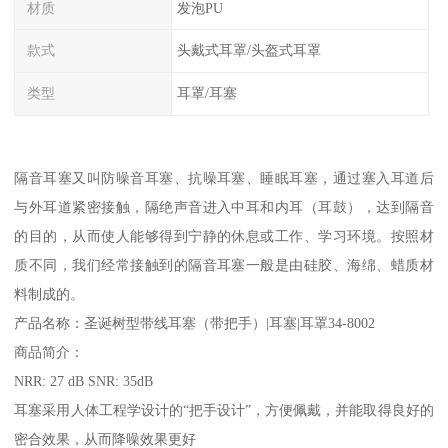
材质
发泡PU
款式
头戴式耳罩/头盔式耳罩
类型
耳罩/耳塞
隔音耳塞又叫防噪音耳塞、抗噪耳塞、睡眠耳塞，通过塞入耳道后
与外耳道紧密接触，隔绝声音进入中耳和内耳（耳鼓），达到隔音
的目的，从而使人能够得到宁静的休息或工作、学习环境。按照材
质不同，我们经常接触到的隔音耳塞一般是由硅胶、海绵、蜡质材
料制成的。
产品名称：圣诞树型带线耳塞（带把手）|耳塞|耳罩34-8002
商品简介：
NRR: 27 dB SNR: 35dB
耳塞采用人体工程学设计的“把手设计”，方便佩戴，并能取得良好的
密合效果，从而降噪效果更好