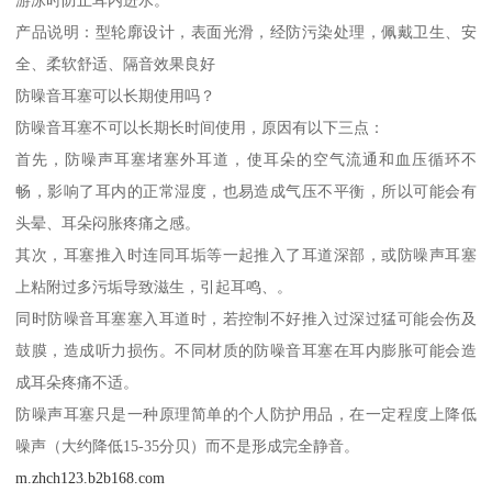
产品说明：型轮廓设计，表面光滑，经防污染处理，佩戴卫生、安
全、柔软舒适、隔音效果良好
防噪音耳塞可以长期使用吗？
防噪音耳塞不可以长期长时间使用，原因有以下三点：
首先，防噪声耳塞堵塞外耳道，使耳朵的空气流通和血压循环不
畅，影响了耳内的正常湿度，也易造成气压不平衡，所以可能会有
头晕、耳朵闷胀疼痛之感。
其次，耳塞推入时连同耳垢等一起推入了耳道深部，或防噪声耳塞
上粘附过多污垢导致滋生，引起耳鸣、。
同时防噪音耳塞塞入耳道时，若控制不好推入过深过猛可能会伤及
鼓膜，造成听力损伤。不同材质的防噪音耳塞在耳内膨胀可能会造
成耳朵疼痛不适。
防噪声耳塞只是一种原理简单的个人防护用品，在一定程度上降低
噪声（大约降低15-35分贝）而不是形成完全静音。
m.zhch123.b2b168.com