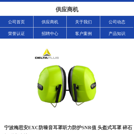
供应商机
公司首页
供应商机
关于我们
公司动态
荣誉认证
招聘中心
客户案例
产品知识
宁波梅思安EXC防噪音耳罩听力防护SNR值 头盔式耳罩 碎石