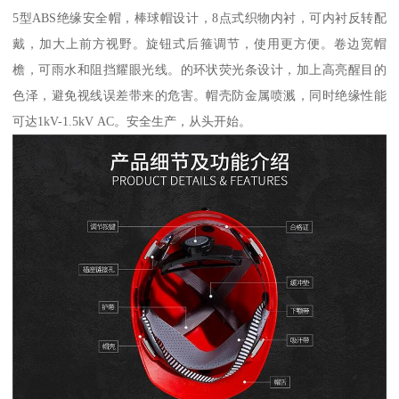
5型ABS绝缘安全帽，棒球帽设计，8点式织物内衬，可内衬反转配
戴，加大上前方视野。旋钮式后箍调节，使用更方便。卷边宽帽
檐，可雨水和阻挡耀眼光线。的环状荧光条设计，加上高亮醒目的
色泽，避免视线误差带来的危害。帽壳防金属喷溅，同时绝缘性能
可达1kV-1.5kV AC。安全生产，从头开始。