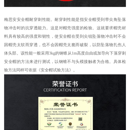
梅思安安全帽耐穿刺性能。耐穿刺性能是指安全帽受到带尖角坠落
物冲击时的抗穿透能力。这是对帽壳强度的检验。这就要求帽壳材
料具有较高的强度和韧性，使安全帽在受到尖锐坠落物冲击时不会
因帽壳太软而穿透，也不会因帽壳太脆而破裂，以防坠落物扎伤人
体头部。该性能一般采用3kg的钢锥从1m高度自由或加导向下落穿刺
安全帽的方法来进行测试，以钢锥不与头模接触者为合格。具体检
验方法同样可依据《安全帽试验方法》。