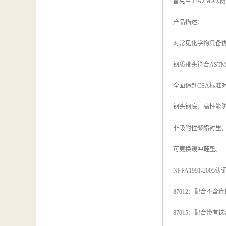
雷克兰 HAZMAX防化靴
产品描述：
对常见化学物具备
钢质靴头符合ASTM F
全面追赶CSA标准
钢头钢底、高性能防
非吸附性聚酯衬里
可更换缓冲鞋垫。
NFPA1991-2005
87012：配合不
87015：配合带有