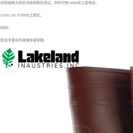
13-05对防砸靴头的抗冲击和耐压测试，同时可耐14000伏之高电压。
SI Z41 PT99PR之规定。
缝结构；
戴防化手套后仍能够快速穿脱。