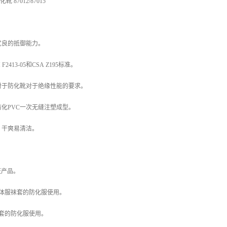
 87012/87015
优良的抵御能力。
2413-05和CSA Z195标准。
对于防化靴对于绝缘性能的要求。
化PVC一次无缝注塑成型。
，干爽易清洁。
认证产品。
含连体服袜套的防化服使用。
袜套的防化服使用。