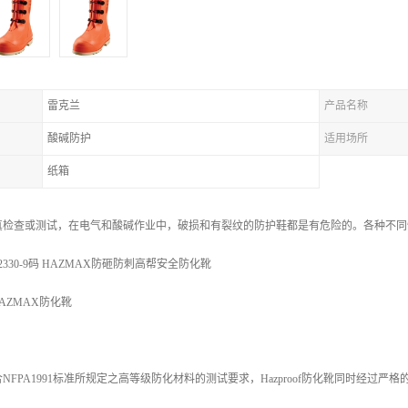
雷克兰
产品名称
酸碱防护
适用场所
纸箱
真检查或测试，在电气和酸碱作业中，破损和有裂纹的防护鞋都是有危险的。各种不同
330-9码 HAZMAX防砸防刺高帮安全防化靴
 HAZMAX防化靴
PA1991标准所规定之高等级防化材料的测试要求，Hazproof防化靴同时经过严格的M