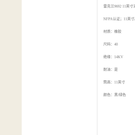
雷克兰9692 11英
NFPA认证；11
材质：橡胶
尺码：40
绝缘：14KV
耐油：是
筒高：11英寸
颜色：黑/绿色