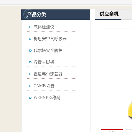
供应商机
产品分类
气体检测仪
梅思安空气呼吸器
代尔塔安全防护
救援三脚架
霍尼韦尔速差器
CAMP/坎普
WERNER/稳耐