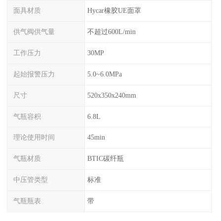
面具材质
Hycar橡胶UE面罩
供气阀供气量
不超过600L/min
工作压力
30MP
起始报警压力
5.0~6.0MPa
尺寸
520x350x240mm
气瓶容积
6.8L
理论使用时间
45min
气瓶材质
BTIC碳纤瓶
中压管类型
标准
气瓶瓶表
带