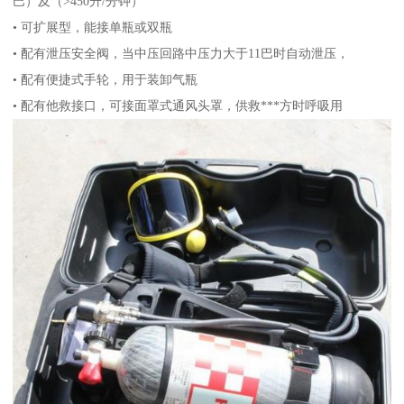
巴）及（>450升/分钟）
• 可扩展型，能接单瓶或双瓶
• 配有泄压安全阀，当中压回路中压力大于11巴时自动泄压，
• 配有便捷式手轮，用于装卸气瓶
• 配有他救接口，可接面罩式通风头罩，供救***方时呼吸用