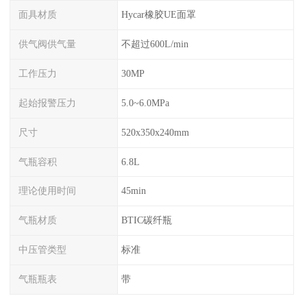
面具材质
Hycar橡胶UE面罩
供气阀供气量
不超过600L/min
工作压力
30MP
起始报警压力
5.0~6.0MPa
尺寸
520x350x240mm
气瓶容积
6.8L
理论使用时间
45min
气瓶材质
BTIC碳纤瓶
中压管类型
标准
气瓶瓶表
带