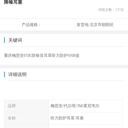
降噪耳塞
浏览次数：
137
次
产品规格：
发货地:
北京市朝阳区
关键词
重庆梅思安FDE防噪音耳罩听力防护SNR值
详细说明
品牌
梅思安/代尔塔/3M/霍尼韦尔
名称
听力防护耳罩/耳塞