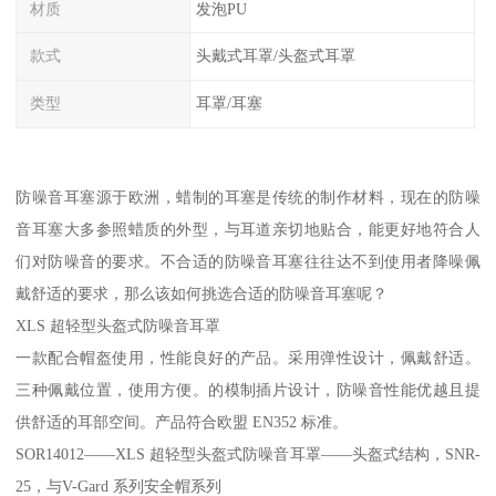
材质
发泡PU
款式
头戴式耳罩/头盔式耳罩
类型
耳罩/耳塞
防噪音耳塞源于欧洲，蜡制的耳塞是传统的制作材料，现在的防噪
音耳塞大多参照蜡质的外型，与耳道亲切地贴合，能更好地符合人
们对防噪音的要求。不合适的防噪音耳塞往往达不到使用者降噪佩
戴舒适的要求，那么该如何挑选合适的防噪音耳塞呢？
XLS 超轻型头盔式防噪音耳罩
一款配合帽盔使用，性能良好的产品。采用弹性设计，佩戴舒适。
三种佩戴位置，使用方便。的模制插片设计，防噪音性能优越且提
供舒适的耳部空间。产品符合欧盟 EN352 标准。
SOR14012——XLS 超轻型头盔式防噪音耳罩——头盔式结构，SNR-
25，与V-Gard 系列安全帽系列