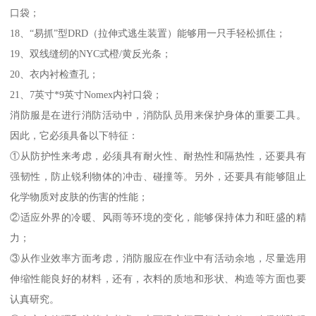
口袋；
18、“易抓”型DRD（拉伸式逃生装置）能够用一只手轻松抓住；
19、双线缝纫的NYC式橙/黄反光条；
20、衣内衬检查孔；
21、7英寸*9英寸Nomex内衬口袋；
消防服是在进行消防活动中，消防队员用来保护身体的重要工具。
因此，它必须具备以下特征：
①从防护性来考虑，必须具有耐火性、耐热性和隔热性，还要具有
强韧性，防止锐利物体的冲击、碰撞等。另外，还要具有能够阻止
化学物质对皮肤的伤害的性能；
②适应外界的冷暖、风雨等环境的变化，能够保持体力和旺盛的精
力；
③从作业效率方面考虑，消防服应在作业中有活动余地，尽量选用
伸缩性能良好的材料，还有，衣料的质地和形状、构造等方面也要
认真研究。