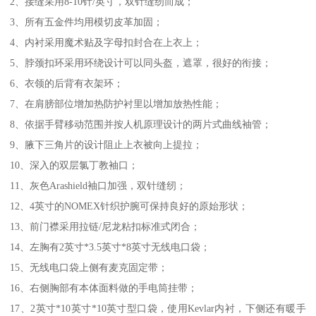
2、接缝采用8-10针/英寸，双针缝纫而成；
3、所有五金件均用模切皮革加固；
4、内衬采用魔术贴及字母扣封合在上衣上；
5、脖颈扣环采用环绕设计可以同头盔，遮罩，很好的衔接；
6、衣领的后背有衣架环；
7、在肩膀部位增加热防护衬里以增加放热性能；
8、依据手臂移动范围并按人机原理设计的两片式曲线袖管；
9、腋下三角片的设计阻止上衣被向上提拉；
10、深入的双层氯丁教袖口；
11、灰色Arashield袖口加强，双针缝纫；
12、4英寸的NOMEX针织护腕可保持良好的原始形状；
13、前门襟采用拉链/尼龙粘扣标准式闭合；
14、左胸有2英寸*3.5英寸*8英寸无线电口袋；
15、无线电口袋上侧有麦克固定带；
16、右侧胸部有本体面料做的手电筒挂带；
17、2英寸*10英寸*10英寸型口袋，使用Kevlar内衬，下侧还有暖手