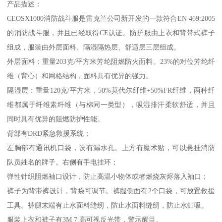
产品描述：
CEOSX1000消防战斗服是雷克兰公司新开发的一款符合EN 469:2005
的消防战斗服，并且已经取得CE认证。防护服由上衣和背带式裤子
组成，服装由外层面料、隔湿隔热层、舒适层三层组成。
外层面料：重量203克/平方米芳纶阻燃防火面料。23%的对位芳纶纤
维（背心）和网格结构，面料具有优异的强力。
隔湿层：重量120克/平方米，50%莫代尔纤维+50%FR纤维，两种纤
维都属于纤维素纤维（与棉同一类型），吸湿排汗柔软舒适，并且
同时具有优异的阻燃防护性能。
背部有DRD紧急救援系统；
左胸部有通讯机口袋，设有漏水孔。上方有魔术贴，可以悬挂消防
队员姓名的牌子。右侧有手电挂环；
弹性针织阻燃袖口设计，防止高温小物体或者燃烧灰烬落入袖口；
裤子为背带裤设计，背袋可调节。裤腿侧面有2个口袋，可放置救援
工具。裤腿末端有止水面料缝纫，防止水面料缝纫，防止水虹吸。
服装上衣和裤子有3M 7.高可视反光带，警示醒目。