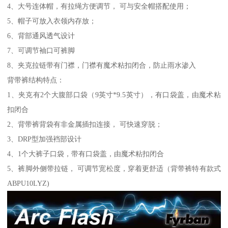
4、大号连体帽，有拉绳方便调节， 可与安全帽搭配使用；
5、帽子可放入衣领内存放；
6、背部通风透气设计
7、可调节袖口可裤脚
8、夹克拉链带有门襟，门襟有魔术粘扣闭合，防止雨水渗入
背带裤结构特点：
1、夹克有2个大腹部口袋（9英寸*9.5英寸），有口袋盖，由魔术粘
扣闭合
2、背带裤背袋有非金属插扣连接， 可快速穿脱；
3、DRP型加强裆部设计
4、1个大裤子口袋，带有口袋盖，由魔术粘扣闭合
5、裤脚外侧带拉链， 可调节宽松度，穿着更舒适（背带裤特有款式
ABPU10LYZ)