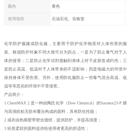
颜色
黄色
使用场所
石油石化、实验室
化学防护服建成防化服，主要用于防护化学物质对人体伤害的服
装。根据防护对象不同大致可分为四点，一是为了防止毒气对于人
体的侵害；二是防止化学试剂接触到身体上对于皮肤造成灼伤；三
是防止高温、低温对于人体带来的不适影响；四是电磁大的环境中
保持身体不受伤害。另外，使用防化服防止一些毒气混合高温、低
温等等恶劣的环境中不受侵害。
产品简介：
1.ChemMAX 2 是一种由陶氏化学（Dow Chemical）的Saranex23-P 膜
与高强纺粘无纺布覆合构成的面料，具有防化性能；
2.成衣由热熔胶带密合缝纫，提供防护，并提高强度；
3.轻质柔软的面料提供给使用者更高的舒适性；