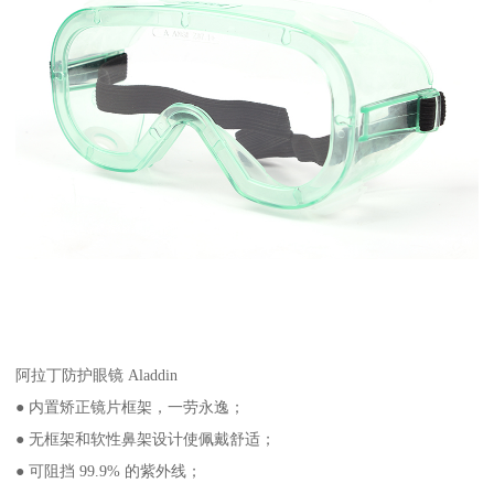
阿拉丁防护眼镜 Aladdin
● 内置矫正镜片框架，一劳永逸；
● 无框架和软性鼻架设计使佩戴舒适；
● 可阻挡 99.9% 的紫外线；