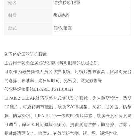
别名
防护眼镜/眼罩
材质
聚碳酸酯
款式
眼镜/眼罩
防固体碎属的防护眼镜
主要用于防御金属或砂石碎屑等对眼睛的机械损伤。
可以作为激光操作人员的防护眼镜。对镜片要求很高，比如对光源
的选择、衰减率、光反应时间、光密度、透光效果等
代尔塔焊接眼镜LIPARI2 T5 (101012)
LIPARI2 CLEAR舒适型整片式侧边防护眼镜，为人脸型设计，透明
PC镜片，可旋转调节镜腿，软质PVC鼻梁架。防雾、防冲击、防刮
擦、防紫外线。LIPARI2 T5一体式PC镜片焊接，镜腿长度和角度均
可调节，保证长时间佩戴不疲劳。提供侧边防护，防刮擦、防雾，
佩戴舒适更安全。暗度5，有效防护气割、铜、焊、锡焊作业。