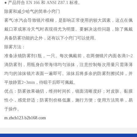
● 产品符合 EN 166 和 ANSI Z87.1 标准。
除雾和减少哈气的简单小窍门
雾气/水汽会导致镜片模糊，是影响正常使用的较大因素，这点在佩
戴口罩或寒冷天气时表现得尤为明显。要解决这些问题，除了佩戴
具备防雾功能的之外，还有以下小窍门可以使用。
除雾方法：
准备泳镜防雾剂1瓶，一只。每次佩戴前，在两侧镜片内面各滴1~2
滴防雾剂，用瓶身自带海绵均匀涂抹，注意控制每次用量只需薄薄
均匀的涂抹镜片表面一遍即可。涂抹后将多余的防雾剂擦拭掉，并
平放静置2~3min，待晾干后即可佩戴。
优点：防雾效果确切，维持时间长，镜面清晰度好；对皮肤、黏膜
性小，感觉舒适；防雾剂价格低廉，施行方便；使用方法简单，易
于操作。
m.zhch123.b2b168.com