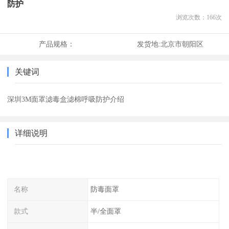
防护
浏览次数：
166
次
产品规格：
发货地:
北京市朝阳区
关键词
深圳3M面罩滤毒盒滤棉呼吸防护介绍
详细说明
名称
防毒面罩
款式
半/全面罩