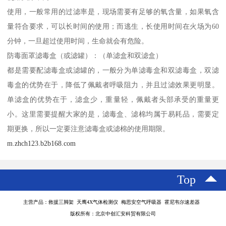
使用，一般常用的过滤率是，现场需要有足够的氧含量，如果氧含
量符合要求，可以长时间的使用；而逃生，长使用时间在火场为60
分钟，一旦超过使用时间，生命就会有危险。
防毒面罩滤毒盒（或滤罐）：（单滤盒和双滤盒）
都是需要配滤毒盒或滤罐的，一般分为单滤毒盒和双滤毒盒，双滤
毒盒的优势在于，降低了佩戴者呼吸阻力，并且过滤效果更明显。
单滤盒的优势在于，滤盒少，重量轻，佩戴者头部承受的重量更
小。这里需要提醒大家的是，滤毒盒、滤棉均属于易耗品，需要定
期更换，所以一定要注意滤毒盒或滤棉的使用期限。
m.zhch123.b2b168.com
Top
主营产品：救援三脚架 天鹰4X气体检测仪 梅思安空气呼吸器 霍尼韦尔速差器
版权所有：北京中创汇安科贸有限公司