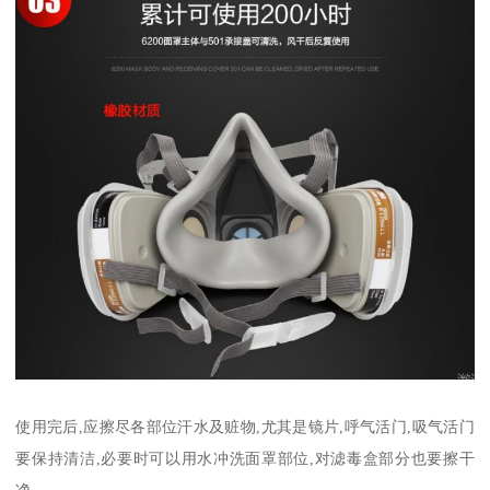
使用完后,应擦尽各部位汗水及赃物,尤其是镜片,呼气活门,吸气活门
要保持清洁,必要时可以用水冲洗面罩部位,对滤毒盒部分也要擦干
净。