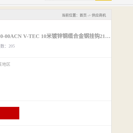
当前位置：
首页
->
供应商机
天津MSA/梅思安 63210-00ACN V-TEC 10米镀锌钢缆合金钢挂钩21毫米开口带连接锁速差器
览数：205
庄地区