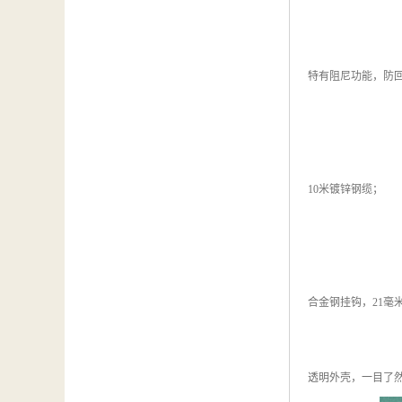
特有阻尼功能，防
10米镀锌钢缆；
合金钢挂钩，21毫
透明外壳，一目了然