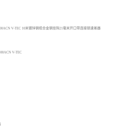
10-00ACN V-TEC 10米镀锌钢缆合金钢挂钩21毫米开口带连接锁速差器
0ACN V-TEC
酯