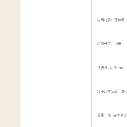
内绳材质：镀锌钢
内绳长度：10米
挂钩开口：21mm
箱子尺寸(cm)： 40.0*
重量： 8.4kg/个 9.4