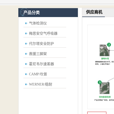
供应商机
产品分类
气体检测仪
梅思安空气呼吸器
代尔塔安全防护
救援三脚架
霍尼韦尔速差器
CAMP/坎普
WERNER/稳耐