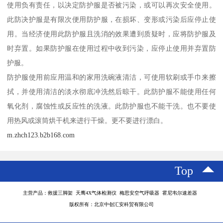
使用负有责任，以决定防护服是否被污染，或可以再次安全使用。
此防决护服是有限次便用防护服，在损坏、变形或污染后应停止使
用。当经济使用此防护服且洗消的效果遭到质疑时，应将防护服及
时弃置。如果防护服在使用过程中收到污染，应停止使用并弃置防
护服。
防护服使用前应用温和的家用洗碗液清洁，可使用软刷或手巾来擦
拭，并使用清洁的淡水彻底冲洗然后晾干。此防护服不能使用任何
氧化剂，腐蚀性或反应性的洗液。此防护服也不能干洗。也不要使
用热风或滚筒烘干机来进行干燥。更不要进行漂白。
m.zhch123.b2b168.com
Top
主营产品：救援三脚架 天鹰4X气体检测仪 梅思安空气呼吸器 霍尼韦尔速差器
版权所有：北京中创汇安科贸有限公司