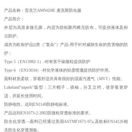
产品名称：雷克兰AMN428E 麦克斯防化服
产品简介：
外层为高质多微孔膜，内层为纺粘聚丙烯无纺布，可提供液体及粉
尘防护。
成衣为欧标护品|||类（”复杂”）产品-用于针对威胁生命的危害物的防
护：
Type 5（EN13982-1）-对有害干燥微粒提供防护
Type 6 （EN13034）-对化学液体的轻度喷溅提供防护作用。
面料材质柔软，穿着舒适并具有很好的湿蒸汽透气（MVT）性能。
Lakeland”superb”版型：三片帽子，插袖，分叉立裆，使穿着更舒
适，并延长使用时间。
防静电性。达到EN1149防静电标准。
产品达到EN1073-2:2002防微粒穿透标准的要求。
防生化穿透—面料已经通过美国ASTMF1671-97a,及欧标EN14126相
关防生化穿透测验。