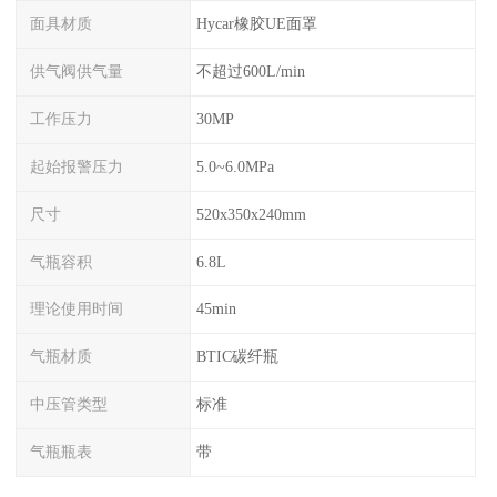
面具材质
Hycar橡胶UE面罩
供气阀供气量
不超过600L/min
工作压力
30MP
起始报警压力
5.0~6.0MPa
尺寸
520x350x240mm
气瓶容积
6.8L
理论使用时间
45min
气瓶材质
BTIC碳纤瓶
中压管类型
标准
气瓶瓶表
带