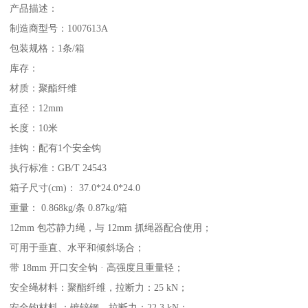
产品描述：
制造商型号：1007613A
包装规格：1条/箱
库存：
材质：聚酯纤维
直径：12mm
长度：10米
挂钩：配有1个安全钩
执行标准：GB/T 24543
箱子尺寸(cm)： 37.0*24.0*24.0
重量： 0.868kg/条 0.87kg/箱
12mm 包芯静力绳，与 12mm 抓绳器配合使用；
可用于垂直、水平和倾斜场合；
带 18mm 开口安全钩 · 高强度且重量轻；
安全绳材料：聚酯纤维，拉断力：25 kN；
安全钩材料 ：镀锌钢，拉断力：22.3 kN；