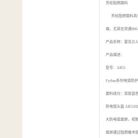
芳纶阻燃面料
芳纶阻燃面料具有
烟，尤其在突遇90
产品名称：雷克兰A
产品描述：
型号：AR51
Fyrban系列电弧
面料成分：双层蓝色Indur
防电弧头盔 AR51HD
大防电弧面屏，视
面屏通过阻燃魔术