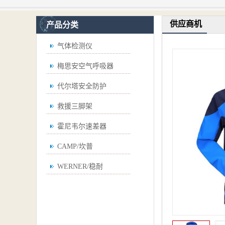
供应商机
产品分类
气体检测仪
梅思安空气呼吸器
代尔塔安全防护
救援三脚架
霍尼韦尔速差器
CAMP/坎普
WERNER/稳耐