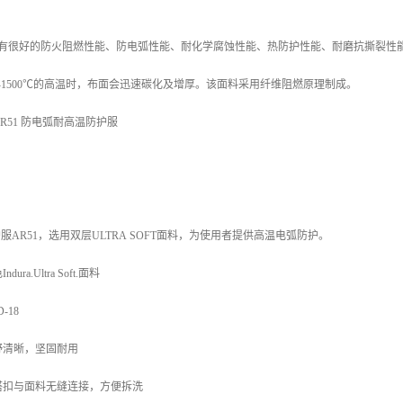
很好的防火阻燃性能、防电弧性能、耐化学腐蚀性能、热防护性能、耐磨抗撕裂性能
0-1500℃的高温时，布面会迅速碳化及增厚。该面料采用纤维阻燃原理制成。
R51 防电弧耐高温防护服
防护服AR51，选用双层ULTRA SOFT面料，为使用者提供高温电弧防护。
a.Ultra Soft.面料
-18
野清晰，坚固耐用
搭扣与面料无缝连接，方便拆洗