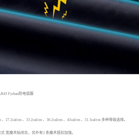
43 Fyrban防电弧服
/cm 、27.2cal/cm 、33.2cal/cm 、36.2cal/cm 、43cal/cm 、51.3cal/cm 多种等级选择。
式 宽魔术贴闭合，另外有3 条魔术搭扣加强。