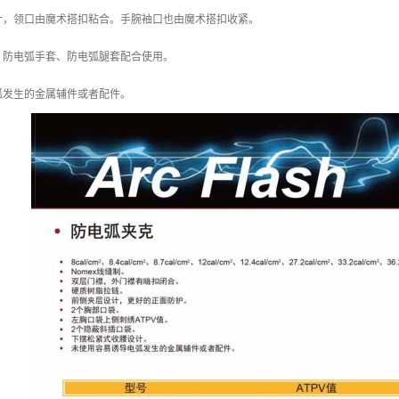
计，领口由魔术搭扣粘合。手腕袖口也由魔术搭扣收紧。
、防电弧手套、防电弧腿套配合使用。
弧发生的金属辅件或者配件。