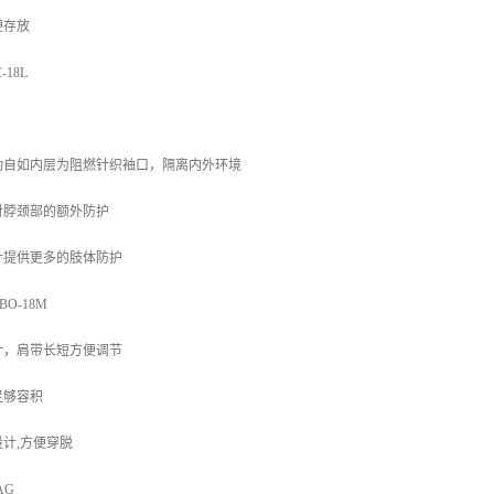
便存放
-18L
动自如内层为阻燃针织袖口，隔离内外环境
对脖颈部的额外防护
计提供更多的肢体防护
O-18M
计，肩带长短方便调节
足够容积
计,方便穿脱
AG