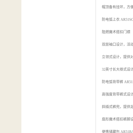
帽顶备有挂环，方
防电弧上衣 AR51SC
阻燃魔术搭扣门襟
双层袖口设计，活
立领式设计，提供
32英寸长大褂式设
防电弧背带裤 AR51B
高强度背带裤式设
斜插式裤兜，提供
扇形魔术搭扣裤脚设
便携储藏包 AR51B