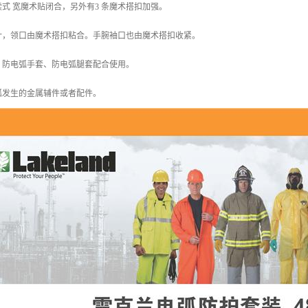
式 宽魔术贴闭合，另外有3 条魔术搭扣加强。
计，领口由魔术搭扣粘合。手腕袖口也由魔术搭扣收紧。
、防电弧手套、防电弧腿套配合使用。
弧发生的金属辅件或者配件。