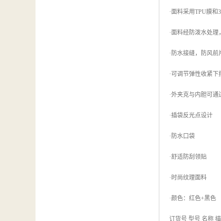
·面料采用TPU膜
·面料经防泼水处理，防水
·防水接缝，防风前
·可调节弹性收紧
·外夹克与内胆可
·插袋反光点设计
·防水口袋
·舒适防刮领贴
·时尚纹理面料
·颜色：红色+黑色
订货号 型号 名称 