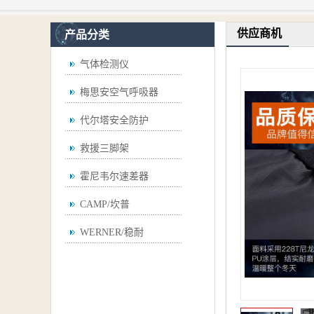
供应商机
产品分类
气体检测仪
梅思安空气呼吸器
代尔塔安全防护
救援三脚架
霍尼韦尔速差器
CAMP/坎普
WERNER/稳耐