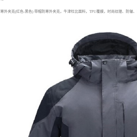
0 户外防寒外夹克(红色-黑色) 带帽防寒外夹克，牛津杜比面料，TPU覆膜，时尚纹理、