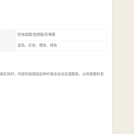
防电弧服/阻燃服/防寒服
蓝色、红色、橙色、绿色
或炙热时，内部的高强低延伸纤维会自动迅速膨胀，从而使面料变