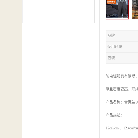
品牌
使用环境
包装
防电弧服具有阻燃
厚且密度变高，形
产品名称：雷克兰 AR
产品描述：
12cal/cm 、12.4cal