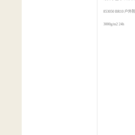
853050 BR1
3000g/m2 24h