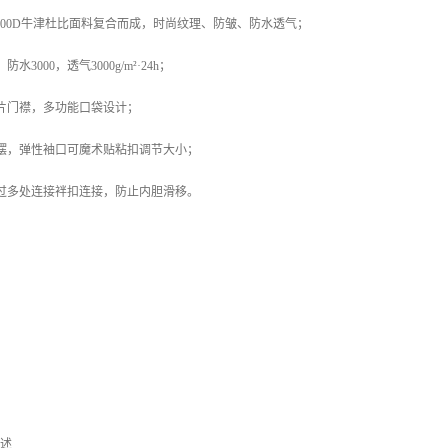
和300D牛津杜比面料复合而成，时尚纹理、防皱、防水透气；
3000，透气3000g/m²·24h；
片门襟，多功能口袋设计；
下摆，弹性袖口可魔术贴粘扣调节大小；
通过多处连接袢扣连接，防止内胆滑移。
描述