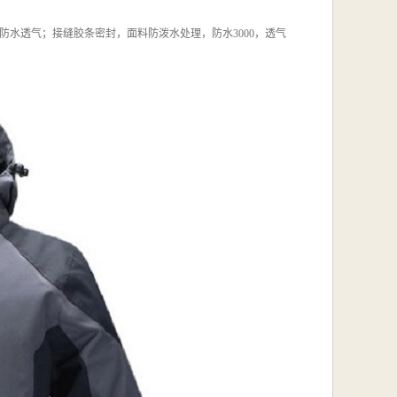
防皱、防水透气；接缝胶条密封，面料防泼水处理，防水3000，透气