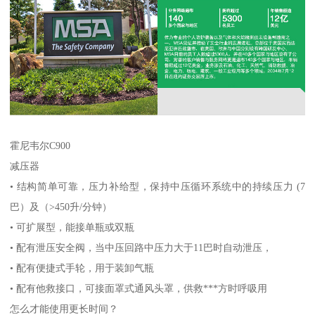
霍尼韦尔C900
减压器
• 结构简单可靠，压力补给型，保持中压循环系统中的持续压力 (7
巴）及（>450升/分钟）
• 可扩展型，能接单瓶或双瓶
• 配有泄压安全阀，当中压回路中压力大于11巴时自动泄压，
• 配有便捷式手轮，用于装卸气瓶
• 配有他救接口，可接面罩式通风头罩，供救***方时呼吸用
怎么才能使用更长时间？