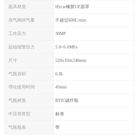
面具材质
Hycar橡胶UE面罩
供气阀供气量
不超过600L/min
工作压力
30MP
起始报警压力
5.0~6.0MPa
尺寸
520x350x240mm
气瓶容积
6.8L
理论使用时间
45min
气瓶材质
BTIC碳纤瓶
中压管类型
标准
气瓶瓶表
带