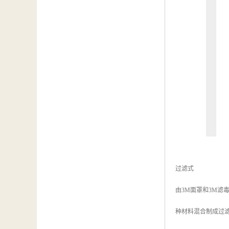
过滤式
由3M面罩和3M滤
种材料混合制成过滤