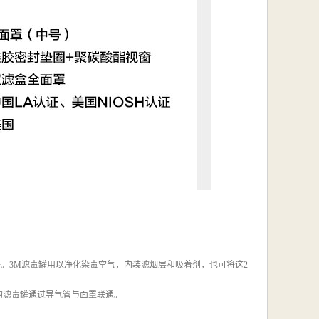
件。3M滤毒罐用以净化染毒空气，内装滤烟层和吸着剂，也可将这2
重的滤毒罐通过导气管与面罩联通。