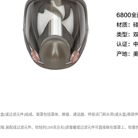
毒盒(或过滤元件)组成。面罩包括罩体、眼窗、通话器、呼吸活门和头带(或头盔)等部
板,装配成过滤元件。较轻的(200克左右)滤毒罐或过滤元件可直接联在面罩上，较