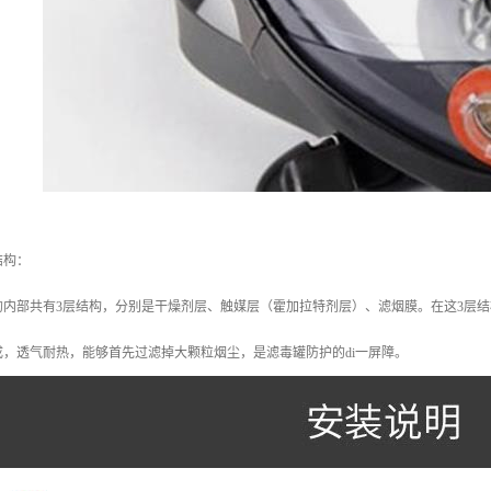
结构：
的内部共有3层结构，分别是干燥剂层、触媒层（霍加拉特剂层）、滤烟膜。在这3层
，透气耐热，能够首先过滤掉大颗粒烟尘，是滤毒罐防护的di一屏障。