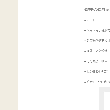
梅思安优越系列 400 半面罩
● 进口；
● 采用应用于硅胶
● 头带悬垂调节设
● 面罩一体化设计
● 可与眼镜、眼罩
● 410 和 420
● 符合 GB2890 和