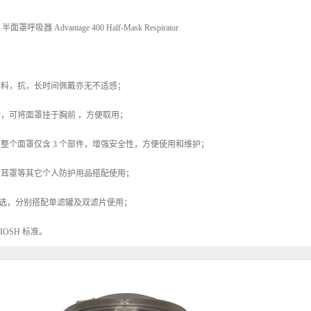
呼吸器 Advantage 400 Half-Mask Respirator
材料，抗，长时间佩戴亦无不适感；
计，可将面罩挂于胸前 ，方便取用；
，整个面罩仅含 3 个部件，增强安全性，方便使用和维护；
、耳罩等其它个人防护用品搭配使用；
 两款供选，分别搭配单滤罐及双滤片使用；
 NIOSH 标准。