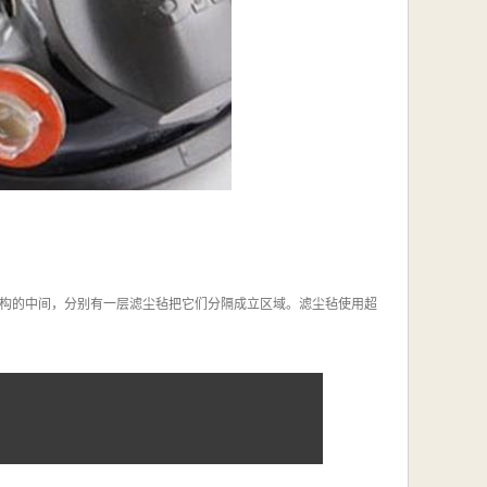
结构的中间，分别有一层滤尘毡把它们分隔成立区域。滤尘毡使用超