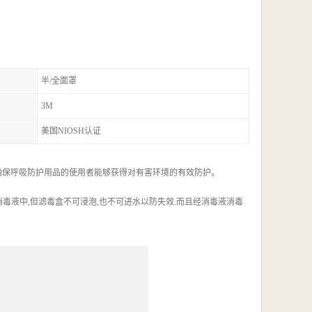
半/全面罩
3M
美国NIOSH认证
性，以确保呼吸防护用品的使用者能够获得对有害环境的有效防护。
消毒液中,但滤毒盒不可浸泡,也不可进水以防失效.而且经消毒液消毒