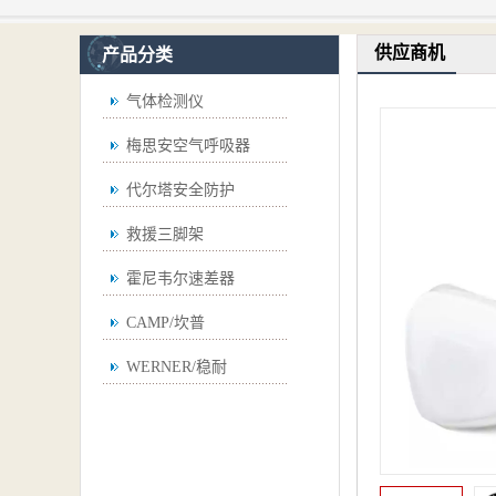
供应商机
产品分类
气体检测仪
梅思安空气呼吸器
代尔塔安全防护
救援三脚架
霍尼韦尔速差器
CAMP/坎普
WERNER/稳耐