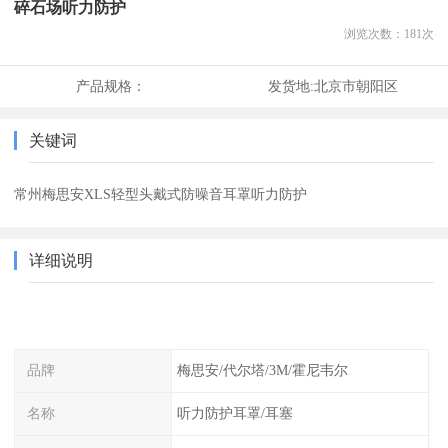
碎石场听力防护
浏览次数：
181
次
产品规格：
发货地:
北京市朝阳区
关键词
常州梅思安XLS轻型头戴式防噪音耳罩听力防护
详细说明
品牌
梅思安/代尔塔/3M/霍尼韦尔
名称
听力防护耳罩/耳塞