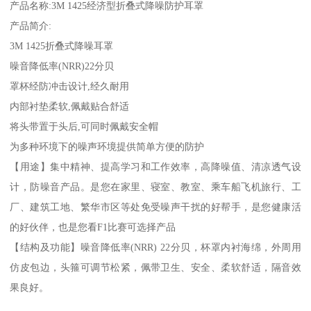
产品名称:3M 1425经济型折叠式降噪防护耳罩
产品简介:
3M 1425折叠式降噪耳罩
噪音降低率(NRR)22分贝
罩杯经防冲击设计,经久耐用
内部衬垫柔软,佩戴贴合舒适
将头带置于头后,可同时佩戴安全帽
为多种环境下的噪声环境提供简单方便的防护
【用途】集中精神、提高学习和工作效率，高降噪值、清凉透气设
计，防噪音产品。是您在家里、寝室、教室、乘车船飞机旅行、工
厂、建筑工地、繁华市区等处免受噪声干扰的好帮手，是您健康活
的好伙伴，也是您看F1比赛可选择产品
【结构及功能】噪音降低率(NRR) 22分贝，杯罩内衬海绵，外周用
仿皮包边，头箍可调节松紧，佩带卫生、安全、柔软舒适，隔音效
果良好。