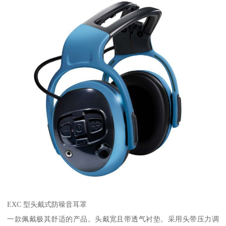
EXC 型头戴式防噪音耳罩
一款佩戴极其舒适的产品。头戴宽且带透气衬垫。采用头带压力调