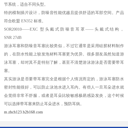
节系统，适合不同头型。
特的模制插片设计，防噪音性能优越且提供舒适的耳部空间。产品
符合欧盟 EN352 标准。
SOR20010——EXC 型头戴式防噪音耳罩——头戴式结构，
SNR 27dB
游泳耳塞和防噪音耳塞比较类似，不过它通常是采用硅胶材料制作
的，在防水性能上较发泡材料耳塞更为优异。很多朋友虽然知道游
泳耳塞，却对其不是特别了解，甚至不清楚游泳游泳是否需要带耳
塞。
其实游泳是否要带耳塞完全是根据个人情况而定的，游泳耳塞防水
密封性能很好，可以防止泳池水进入耳内。有些人一旦耳朵进水就
会觉得非常不舒服，或者是耳朵比较敏感极易感染发炎，这个时候
可以选择带耳塞来防止耳朵进水，预防耳病。
m.zhch123.b2b168.com