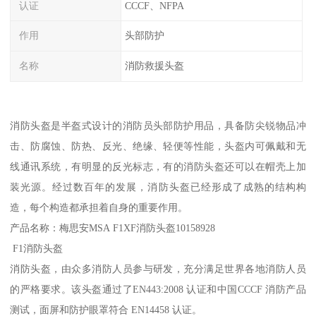
认证
CCCF、NFPA
作用
头部防护
名称
消防救援头盔
消防头盔是半盔式设计的消防员头部防护用品，具备防尖锐物品冲
击、防腐蚀、防热、反光、绝缘、轻便等性能，头盔内可佩戴和无
线通讯系统，有明显的反光标志，有的消防头盔还可以在帽壳上加
装光源。经过数百年的发展，消防头盔已经形成了成熟的结构构
造，每个构造都承担着自身的重要作用。
产品名称：梅思安MSA F1XF消防头盔10158928
F1消防头盔
消防头盔，由众多消防人员参与研发，充分满足世界各地消防人员
的严格要求。该头盔通过了EN443:2008 认证和中国CCCF 消防产品
测试，面屏和防护眼罩符合 EN14458 认证。