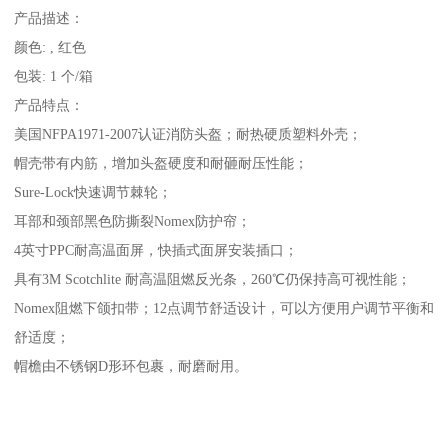
产品描述：
颜色: , 红色
包装: 1 个/箱
产品特点：
美国NFPA1971-2007认证消防头盔；耐热硬质塑料外壳；
帽壳带有内筋，增加头盔硬度和耐砸耐压性能；
Sure-Lock快速调节棘轮；
耳部和颈部黑色防撕裂Nomex防护帘；
4英寸PPC耐高温面屏，快插式面屏安装插口；
具有3M Scotchlite 耐高温阻燃反光条，260℃仍保持高可视性能；
Nomex阻燃下颌扣带；12点调节舒适设计，可以方便用户调节平衡和
舒适度；
帽檐由不锈钢D形环包裹，耐磨耐用。