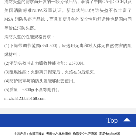
消防头盔的需求而开发的一款劳保产品，获得了中国GA部CCCF以及
美国消防标准NFPA双重认证。新款式的F3消防头盔不仅丰富了
MSA 消防头盔产品线，而且其所具备的安全性和舒适性也是国内同
等价位消防头盔。
消防头盔的性能规格要求：
(1)下颏带调节范围(350-500)，应选用无毒和对人体无自然伤害的阻
燃材料；
(2)消防头盔冲击力吸收性能功能：≤3780N。
(3)阻燃性能：火源离开帽壳后，火焰在5s后熄灭。
(4)防护眼罩与消防头盔能够配套使用。
(5)质量：≤800g(不含等附件)。
m.zhch123.b2b168.com
Top
主营产品：救援三脚架 天鹰4X气体检测仪 梅思安空气呼吸器 霍尼韦尔速差器