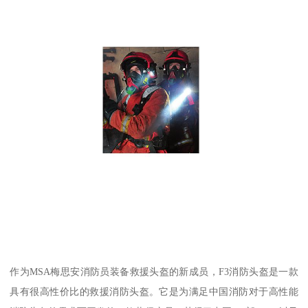
作为MSA梅思安消防员装备救援头盔的新成员，F3消防头盔是一款
具有很高性价比的救援消防头盔。它是为满足中国消防对于高性能