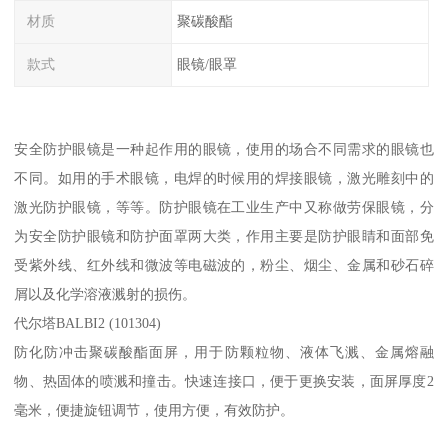
材质
聚碳酸酯
款式
眼镜/眼罩
安全防护眼镜是一种起作用的眼镜，使用的场合不同需求的眼镜也
不同。如用的手术眼镜，电焊的时候用的焊接眼镜，激光雕刻中的
激光防护眼镜，等等。防护眼镜在工业生产中又称做劳保眼镜，分
为安全防护眼镜和防护面罩两大类，作用主要是防护眼睛和面部免
受紫外线、红外线和微波等电磁波的，粉尘、烟尘、金属和砂石碎
屑以及化学溶液溅射的损伤。
代尔塔BALBI2 (101304)
防化防冲击聚碳酸酯面屏，用于防颗粒物、液体飞溅、金属熔融
物、热固体的喷溅和撞击。快速连接口，便于更换安装，面屏厚度2
毫米，便捷旋钮调节，使用方便，有效防护。