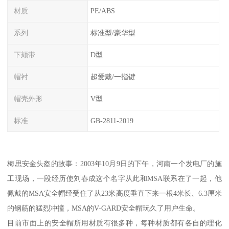
材质
PE/ABS
系列
标准型/豪华型
下颏带
D型
帽衬
超爱戴/一指键
帽壳外形
V型
标准
GB-2811-2019
梅思安金头盔的故事：2003年10月9日的下午，河南一个发电厂的施
工现场，一段经历使刘春成这个名字从此和MSA联系在了一起，他
佩戴的MSA安全帽经受住了从23米高度垂直下来一根4米长、6.3厘米
的钢筋的猛烈冲撞，MSA的V-GARD安全帽玩久了用户生命。
目前市面上的安全帽所用材质有很多种，每种材质都有各自的理化