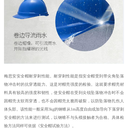
梅思安安全帽耐穿刺性能。耐穿刺性能是指安全帽受到带尖角坠落
物冲击时的抗穿透能力。这是对帽壳强度的检验。这就要求帽壳材
料具有较高的强度和韧性，使安全帽在受到尖锐坠落物冲击时不会
因帽壳太软而穿透，也不会因帽壳太脆而破裂，以防坠落物扎伤人
体头部。该性能一般采用3kg的钢锥从1m高度自由或加导向下落穿刺
安全帽的方法来进行测试，以钢锥不与头模接触者为合格。具体检
验方法同样可依据《安全帽试验方法》。