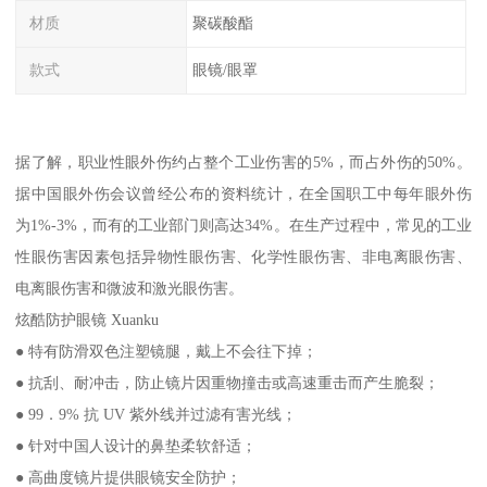
材质
聚碳酸酯
款式
眼镜/眼罩
据了解，职业性眼外伤约占整个工业伤害的5%，而占外伤的50%。
据中国眼外伤会议曾经公布的资料统计，在全国职工中每年眼外伤
为1%-3%，而有的工业部门则高达34%。在生产过程中，常见的工业
性眼伤害因素包括异物性眼伤害、化学性眼伤害、非电离眼伤害、
电离眼伤害和微波和激光眼伤害。
炫酷防护眼镜 Xuanku
● 特有防滑双色注塑镜腿，戴上不会往下掉；
● 抗刮、耐冲击，防止镜片因重物撞击或高速重击而产生脆裂；
● 99．9% 抗 UV 紫外线并过滤有害光线；
● 针对中国人设计的鼻垫柔软舒适；
● 高曲度镜片提供眼镜安全防护；