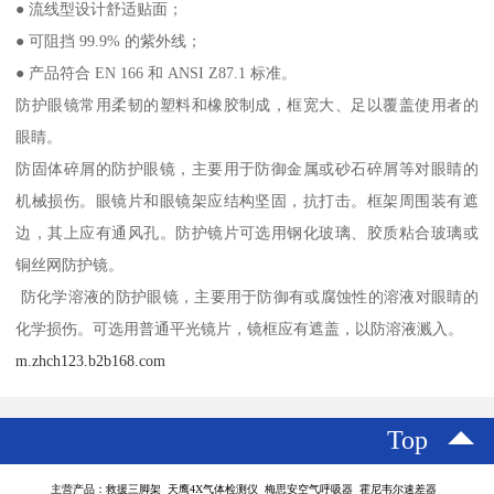
● 流线型设计舒适贴面；
● 可阻挡 99.9% 的紫外线；
● 产品符合 EN 166 和 ANSI Z87.1 标准。
防护眼镜常用柔韧的塑料和橡胶制成，框宽大、足以覆盖使用者的
眼睛。
防固体碎屑的防护眼镜，主要用于防御金属或砂石碎屑等对眼睛的
机械损伤。眼镜片和眼镜架应结构坚固，抗打击。框架周围装有遮
边，其上应有通风孔。防护镜片可选用钢化玻璃、胶质粘合玻璃或
铜丝网防护镜。
防化学溶液的防护眼镜，主要用于防御有或腐蚀性的溶液对眼睛的
化学损伤。可选用普通平光镜片，镜框应有遮盖，以防溶液溅入。
m.zhch123.b2b168.com
Top
主营产品：救援三脚架 天鹰4X气体检测仪 梅思安空气呼吸器 霍尼韦尔速差器