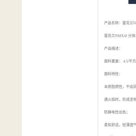
产品名称：雷克兰N
雷克兰NMX4J 分
产品描述：
面料重量： 4.5/平
面料特性：
本质阻燃性，不会
遇火焰时，形成坚
防静电性出色；
柔软舒适，轻薄透