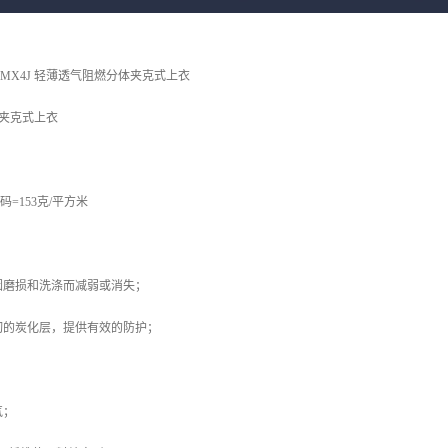
MX4J 轻薄透气阻燃分体夹克式上衣
体夹克式上衣
方码=153克/平方米
因磨损和洗涤而减弱或消失；
韧的炭化层，提供有效的防护；
气；