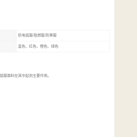
防电弧服/阻燃服/防寒服
蓝色、红色、橙色、绿色
弧服面料在其中起到主要作用。