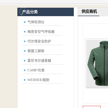
供应商机
产品分类
气体检测仪
梅思安空气呼吸器
代尔塔安全防护
救援三脚架
霍尼韦尔速差器
CAMP/坎普
WERNER/稳耐