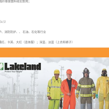
®高强纤维使面料结实耐用；
（4.5）
护、消防防护、、 石油、石化等行业
、橘红、卡其、大红（连体服）；深蓝、淡蓝（上衣和裤子）