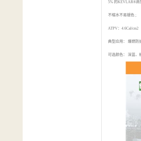
5% 的KEVLAR
不缩水不易褪色 ;
ATPV：4.6Cal/cm2
典型应用： 爆燃防
可选颜色： 深蓝