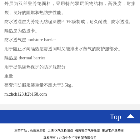
外层为双丝登芳纶面料，采用特的双层织物结构，高强度，耐撕
裂，良好的阻燃和热防护性能。
防水透湿层为芳纶无纺毡涂覆PTFE膜制成，耐久耐洗、防水透湿。
隔热层为热波卡。
防水透气层 moisture barrier
用于阻止水向隔热层渗透同时又能排出水蒸气的防护服部分。
隔热层 thermal barrier
用于提供隔热保护的防护服部分
重量
整套消防服服装重量不应大于3.5kg。
m.zhch123.b2b168.com
Top
主营产品：救援三脚架 天鹰4X气体检测仪 梅思安空气呼吸器 霍尼韦尔速差器
版权所有：北京中创汇安科贸有限公司