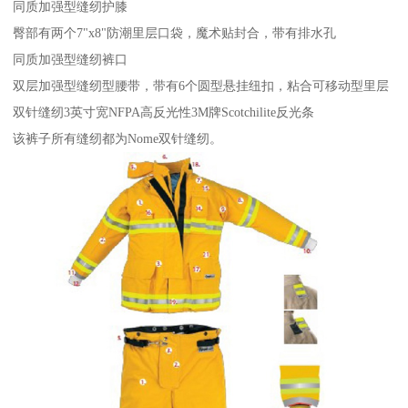
同质加强型缝纫护膝
臀部有两个7"x8"防潮里层口袋，魔术贴封合，带有排水孔
同质加强型缝纫裤口
双层加强型缝纫型腰带，带有6个圆型悬挂纽扣，粘合可移动型里层
双针缝纫3英寸宽NFPA高反光性3M牌Scotchilite反光条
该裤子所有缝纫都为Nome双针缝纫。