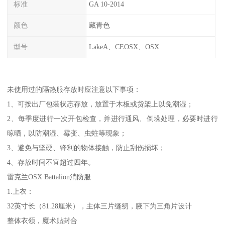
标准
GA 10-2014
颜色
藏青色
型号
LakeA、CEOSX、OSX
未使用过的隔热服存放时应注意以下事项：
1、可按出厂包装状态存放，放置于木板或货架上以免潮湿；
2、每季度进行一次开包检查，并进行通风、倒垛处理，必要时进行
晾晒，以防潮湿、霉变、虫蛀等现象；
3、避免与坚硬、锋利的物体接触，防止刮伤损坏；
4、存放时间不宜超过四年。
雷克兰OSX Battalion消防服
1.上衣：
32英寸长（81.28厘米），主体三片缝纫，腋下为三角片设计
整体衣领，魔术贴封合