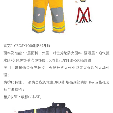
雷克兰CEOSX1000消防战斗服
面料及性能：3层面料，外层：对位芳纶防火面料 隔湿层：透气拒
水膜+芳纶隔热毛毡 隔热层：50%莫代尔纤维+50%fr纤维；
应用：建筑物类火灾救援，火场外灭火作业或者灭火后的火场处
理；
防护服特性： 消防员应急救生DRD带 增强颈部防护 Kevlar指孔套
袖 “”型裤裆；
相关认证：欧标CE认证。