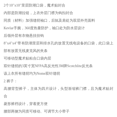
2个10"x10"里层防潮口袋，魔术贴封合
内部是防潮拉链，上衣外层门襟为钩扣封合
同质（材料）加强缝纫袖口，后轭及肩处为双层外壳面料
Kevlar手腕，360度热量防护，袖口处为防水层设计
后领外层有衣物悬挂挂钩
8"x4"x4"带有防潮里层和排水孔的放置无线电设备的口袋，此口袋上
部有放置无线麦克风的夹条
可移动型魔术贴粘合口袋内层
双针缝纫的3英寸宽NFPA高反光性3M牌Scotchlite反光条
该上衣所有缝纫均为Nome双针缝纫
2.裤子：
高腰背型裤子，主体为四片设计，头型渐缩裤门襟，且为魔术贴封
合
菱形裤裆设计，穿着更方便
腰部两侧为同质可移动、可调节大小带子