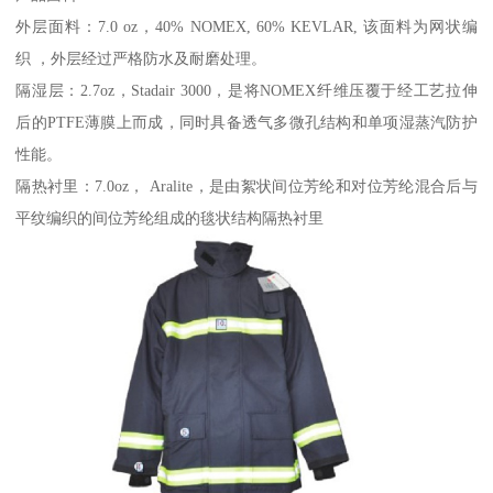
外层面料：7.0 oz，40% NOMEX, 60% KEVLAR, 该面料为网状编
织 ，外层经过严格防水及耐磨处理。
隔湿层：2.7oz，Stadair 3000，是将NOMEX纤维压覆于经工艺拉伸
后的PTFE薄膜上而成，同时具备透气多微孔结构和单项湿蒸汽防护
性能。
隔热衬里：7.0oz， Aralite，是由絮状间位芳纶和对位芳纶混合后与
平纹编织的间位芳纶组成的毯状结构隔热衬里