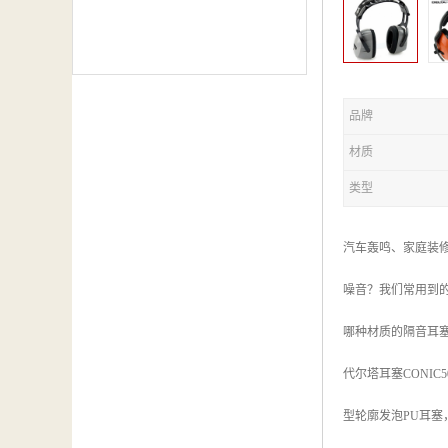
品牌
材质
类型
汽车轰鸣、家庭装
噪音？我们常用到
哪种材质的隔音耳
代尔塔耳塞CONIC500
型轮廓发泡PU耳塞