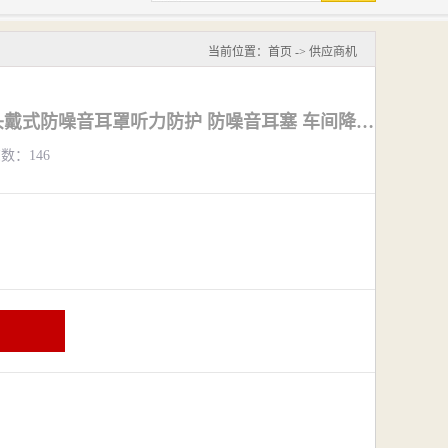
当前位置：
首页
->
供应商机
无锡梅思安XLS轻型头戴式防噪音耳罩听力防护 防噪音耳塞 车间降噪耳塞
览数：146