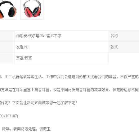
梅思安/代尔塔/3M/霍尼韦尔
名称
发泡PU
款式
耳罩/耳塞
修、工厂机器运转等等生活、工作中我们会遭遇到形形困扰着我们的噪音，不仅严重影
的方法是在耳朵里塞上隔音耳塞，但是不同材质隔音耳塞的减噪效果、佩戴舒适感不同
塞好呢？下面就让新明辉商城带您一起了解下吧！
 (103107)
，降噪，表面防污处理，佩戴卫