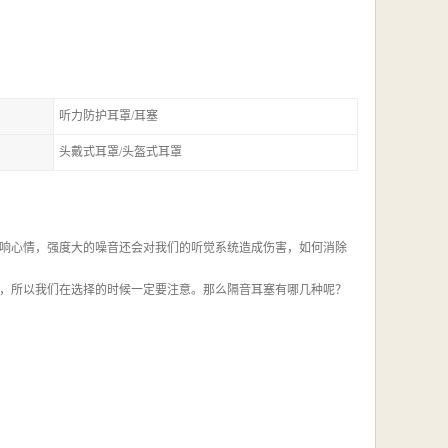
听力防护耳罩/耳塞
头戴式耳罩/头盔式耳罩
响心情，强度大的噪音还会对我们的听觉系统造成伤害，如何消除
，所以我们在选择的时候一定要注意。那么隔音耳塞有哪几种呢？