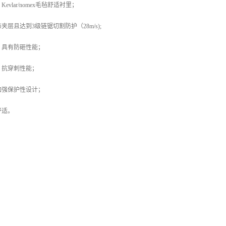
vlar/nomex毛毡舒适衬里；
层且达到3级链锯切割防护（28m/s);
，具有防砸性能；
，抗穿刺性能；
加强保护性设计；
舒适。