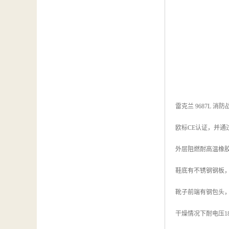
雷克兰 9687L 消
欧标CE认证，并通
外层阻燃耐高温橡
鞋底有不锈钢钢板
靴子前端有钢包头
干燥情况下耐电压1