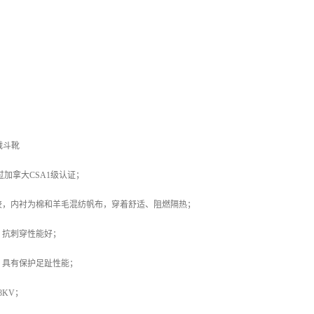
防战斗靴
过加拿大CSA1级认证；
胶，内衬为棉和羊毛混纺帆布，穿着舒适、阻燃隔热；
，抗刺穿性能好；
，具有保护足趾性能；
8KV；