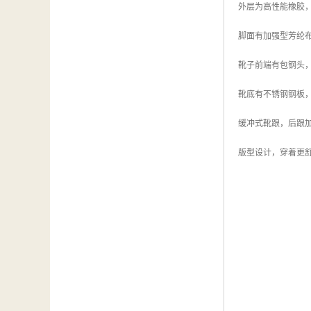
外层为高性能橡胶，Ke
脚面有加强型芳纶布夹
靴子前端有包钢头
靴底有不锈钢钢板
缓冲式靴跟，后跟
版型设计，穿着更