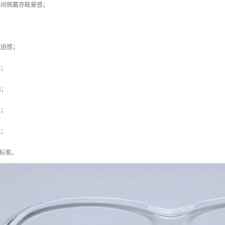
时间佩戴亦眩晕感；
；
压迫感；
镜；
线；
能；
能；
N 标准。