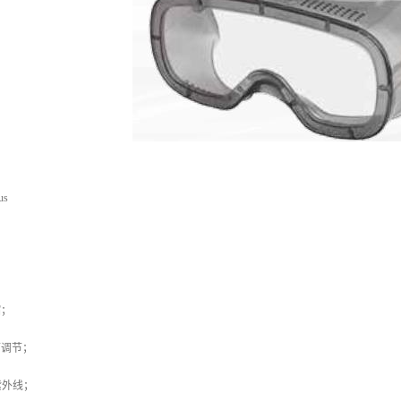
us
；
缩；
下调节；
的紫外线；