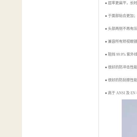
● 屈率更扁平，长
● 于面部贴合更加
● 头部两侧不再有
● 兼容所有矫视眼
● 阻挡 99.9% 紫外
● 很好的防冲击性
● 很好的防刮擦性
● 高于 ANSI 及 E