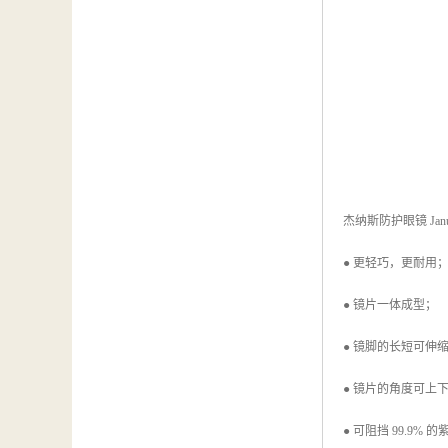
杰纳斯防护眼镜 Jan
● 更轻巧，更耐用
● 镜片一体成型；
● 镜脚的长短可伸
● 镜片的角度可上
● 可阻挡 99.9% 