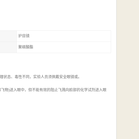
护目镜
聚碳酸酯
理状态、毒性不同，实验人员须佩戴安全眼镜或。
和飞物)进入眼中，但不能有效的阻止飞溅向脸部的化学试剂进入眼