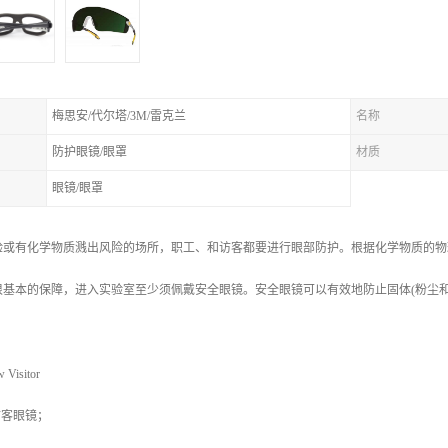
梅思安/代尔塔/3M/雷克兰
名称
防护眼镜/眼罩
材质
眼镜/眼罩
验或有化学物质溅出风险的场所，职工、和访客都要进行眼部防护。根据化学物质的物
很基本的保障，进入实验室至少须佩戴安全眼镜。安全眼镜可以有效地防止固体(粉尘
isitor
访客眼镜；