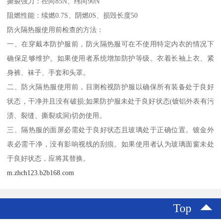
撕裂强力：径向85N、纬向90N
阻燃性能：续燃0.7S、阴燃0S、损毁长度50
防火隔热服使用前检查的方法：
一、在穿戴本防护服前，防火隔热服可在不使用特定内衣的情况下
确保足够维护。如果使用者系统增加防护等级。衣着长袖上衣、紧
身裤、袜子、手套和头罩。
二、防火隔热服使用前，目测检视防护服以确保所有装备处于良好
状态，干净并且没有破损;如果防护服未处于良好状态(镀铝外表有污
渍、裂缝、撕裂或洞)切勿使用。
三、隔热服的面屏必需处于良好状态且玻璃处于正确位置。镀金外
表必需干净，没有影响视线的刮痕。如果使用者认为玻璃面窗未处
于良好状态，应将其替换。
m.zhch123.b2b168.com
Top