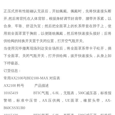
正压式所有性能确认无误后，开始佩戴。佩戴时，先将快速接头断
开,然后将背托在人体背部，根据身材调节好肩带、腰带并系紧，以
合身、牢靠、舒适为宜；然后把全面罩上的长系带套在脖子上，使
用前全面罩置于胸前，以便随吮佩戴，然后将快速接头接好；后将
供给阀的转换开关置于关闭位置，打开空气瓶开关。
当使用完毕撤离现场到达安全场所后，将全面罩系带卡子松开，摘
下全面罩。关闭气瓶开关，打开供给阀，拔开快速接头，从身上卸
下呼吸器。
订货信息：
常用AX2100与BD2100-MAX 对应表
AX2100 料号 产品描述
10165419 BTIC气瓶，6.8L，无瓶表，500C减压器，标准报
警哨，标准中压管，AX压供阀，UE面罩，橡胶头带，AX-
B60CSSXUR0