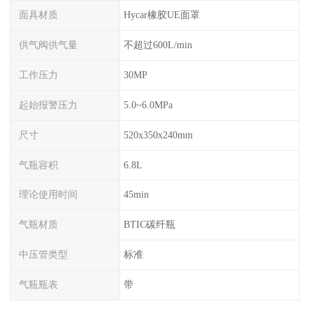
面具材质
Hycar橡胶UE面罩
供气阀供气量
不超过600L/min
工作压力
30MP
起始报警压力
5.0~6.0MPa
尺寸
520x350x240mm
气瓶容积
6.8L
理论使用时间
45min
气瓶材质
BTIC碳纤瓶
中压管类型
标准
气瓶瓶表
带