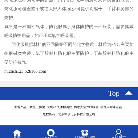
防化服可覆盖整个或绝大部人体,至少可提供对躯干、手臂和腿部的
防护。
氨气是一种碱性气体，防化服属于身体防护的一种服装，需要佩戴
呼吸防护用品，如正压式氧气呼吸器。
防化服根据材料的不同防护不同的化学物质，材质为PVC,主要防
护酸碱类物质，氯丁胶材料防化服主要防护，丁基胶材料防化服主
要防护氨气。
m.zhch123.b2b168.com
Top
主营产品：救援三脚架 天鹰4X气体检测仪 梅思安空气呼吸器 霍尼韦尔速差器
版权所有：北京中创汇安科贸有限公司
首页
在线QQ
13366824457
在线留言