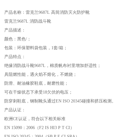
产品名称：雷克兰9687L 高筒消防灭火防护靴
雷克兰9687L 消防战斗靴
产品描述：
颜色：黑色/；
包装：环保塑料袋包装，1套/箱；
产品特点：
绝缘消防战斗靴9687L，棉质帆布衬里增加舒适性；
具阻燃性能，遇火焰不熔化，不燃烧；
防滑、耐油橡胶鞋底，耐磨性能；
可在干燥状态下承受18欠伏的电压；
防穿刺鞋底，钢制靴头通过EN ISO 20345碰撞和挤压检测。
产品认证：
欧洲CE认证，符合以下相关标准
EN 15090：2006（F2 IS HI3 P T CI）
EN ISO 20345：2004（SB P E CI SRA）