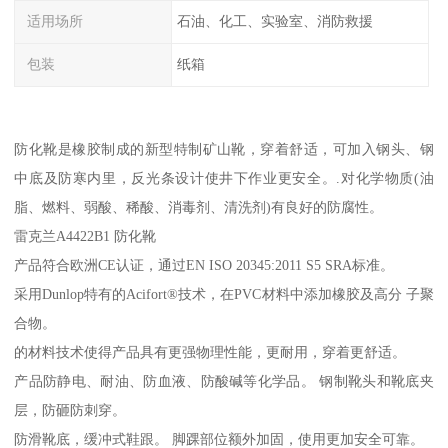
适用场所
石油、化工、实验室、消防救援
包装
纸箱
防化靴是橡胶制成的新型特制矿山靴，穿着舒适，可加入钢头、钢
中底及防寒内里，反光条设计使井下作业更安全。.对化学物质(油
脂、燃料、弱酸、稀酸、消毒剂、清洗剂)有良好的防腐性。
雷克兰A4422B1 防化靴
产品符合欧洲CE认证，通过EN ISO 20345:2011 S5 SRA标准。
采用Dunlop特有的Acifort®技术，在PVC材料中添加橡胶及高分 子聚
合物。
的材料技术使得产品具有更强物理性能，更耐用，穿着更舒适。
产品防静电、耐油、防血液、防酸碱等化学品。 钢制靴头和靴底夹
层，防砸防刺穿。
防滑靴底，缓冲式鞋跟。 脚踝部位额外加固，使用更加安全可靠。