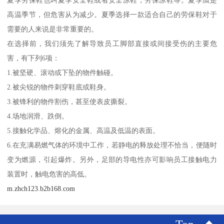
夏季劳保鞋也叫夏季安全鞋或者安全凉鞋，劳保凉鞋等。夏季虽是
高温季节，但危害从为减少。夏季选择一款适合自己的劳保鞋对于
需要的人来说是非常重要的。
在选择前，我们须先了解导致员工脚部直接或间接受伤的主要危
害，有下列6项：
1.被坚硬、滚动或下坠的物件触碰。
2.被尖锐的物件刺穿鞋底或鞋身。
3.被锋利的物件割伤，甚至使表皮撕裂。
4.场地润滑、跌倒。
5.接触化学品、熔化的金属、高温及低温的表面。
6.在充满易燃气体的环境中工作，若静电的释放处理不恰当，便随时
变为燃源，引起爆炸。另外，足部的导电性亦可影响员工接触电力
装置时，触电危害的高低。
m.zhch123.b2b168.com