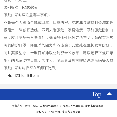
级别标准：KN95级别
佩戴口罩时应注意哪些事项？
不是每个人都适合佩戴口罩。口罩的密合结构和过滤材料会增加呼
吸阻力，降低舒适感。不同人群佩戴口罩要注意：孕妇佩戴防护口
罩，应注意结合自身条件，选择舒适性比较好的产品，如配有呼气
阀的防护口罩，降低呼气阻力和闷热感；儿童处在生长发育阶段，
而且其脸型小，一般口罩难以达到密合的效果，建议选择正规厂家
生产的儿童防护口罩；老年人、慢患者及患有呼吸系统疾病等人群
佩戴口罩时建议应在医师下使用。
m.zhch123.b2b168.com
Top
主营产品：救援三脚架 天鹰4X气体检测仪 梅思安空气呼吸器 霍尼韦尔速差器
版权所有：北京中创汇安科贸有限公司