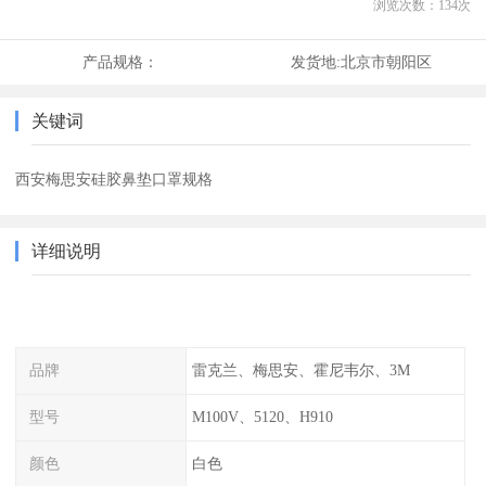
浏览次数：
134
次
产品规格：
发货地:
北京市朝阳区
关键词
西安梅思安硅胶鼻垫口罩规格
详细说明
品牌
雷克兰、梅思安、霍尼韦尔、3M
型号
M100V、5120、H910
颜色
白色