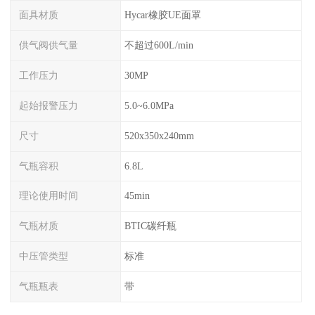
面具材质
Hycar橡胶UE面罩
供气阀供气量
不超过600L/min
工作压力
30MP
起始报警压力
5.0~6.0MPa
尺寸
520x350x240mm
气瓶容积
6.8L
理论使用时间
45min
气瓶材质
BTIC碳纤瓶
中压管类型
标准
气瓶瓶表
带