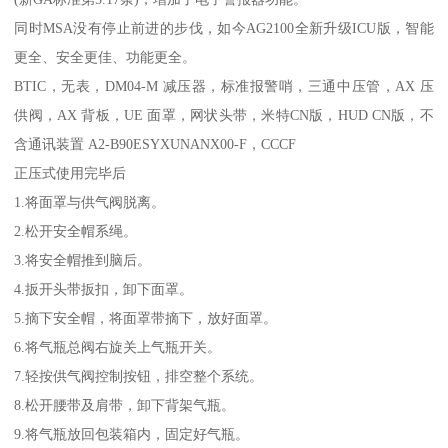
同时MSA没有停止前进的步伐，如今AG2100全新升级ICU版，智能
更全、安全更佳、功能更全。
BTIC，无表，DM04-M 减压器，标准报警哨，三通中压管，AX 压
供阀，AX 背板，UE 面罩，网状头带，米特CN版，HUD CN版，不
含通讯装置 A2-B90ESYXUNANX00-F，CCCF
正压式使用完毕后
1.将面罩与供气阀脱离。
2.松开安全帽系绳。
3.将安全帽推到脑后。
4.扳开头带扳扣，卸下面罩。
5.摘下安全帽，将面罩带摘下，放好面罩。
6.将气瓶总阀右旋关上气瓶开关。
7.轻按供气阀控制按钮，排空整个系统。
8.松开腰带及肩带，卸下背架气瓶。
9.将气瓶放回包装箱内，固定好气瓶。