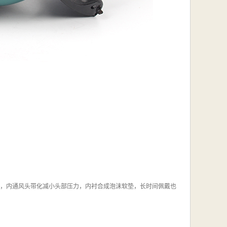
匀，内通风头带化减小头部压力，内衬合成泡沫软垫，长时间佩戴也