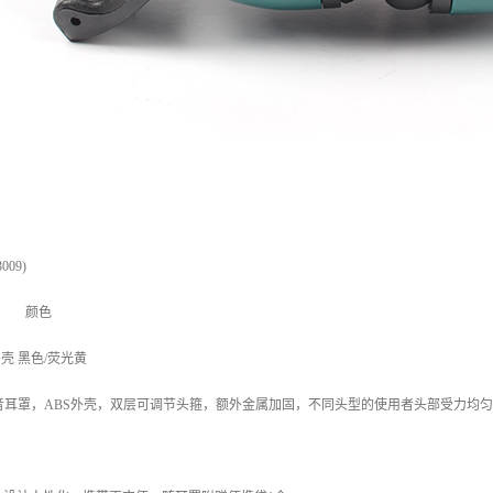
009)
材质 颜色
外壳 黑色/荧光黄
噪音耳罩，ABS外壳，双层可调节头箍，额外金属加固，不同头型的使用者头部受力均