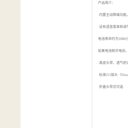
产品简介：
·内置主动降噪功
·设有语音菜单和
电池寿命约为100
如果电池耗尽电后
·真皮头带，透气舒
·标准J11接头（Nexu
·折叠头带式可选