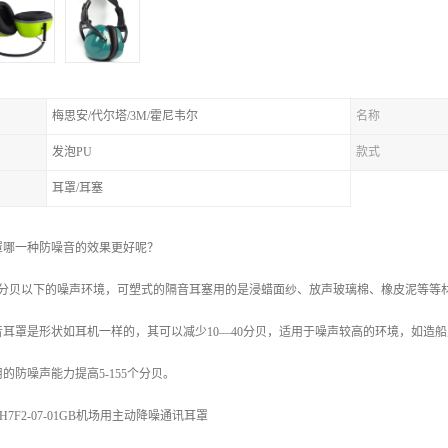
梅思安/代尔塔/3M/霍尼韦尔
名称
发泡PU
款式
耳罩/耳塞
罩哪一种防噪音的效果更好呢？
15分贝以下的噪声环境，可塑式的隔音耳塞用的是浸蜡面纱、放声玻璃棉、橡皮泥等
音耳罩是形状如耳机一样的，其可以减少10—40分贝，适用于噪声较高的环境，如造
的防噪声能力提高5-155个分贝。
H7F2-07-01GB机场用主动降噪通讯耳罩