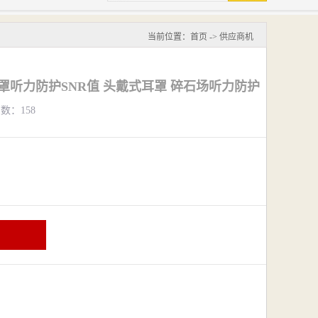
当前位置：
首页
->
供应商机
7耳罩听力防护SNR值 头戴式耳罩 碎石场听力防护
览数：158