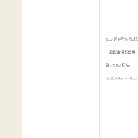
XLS 超轻型头盔
一款配合帽盔使用
盟 EN352 标准。
SOR14012——X