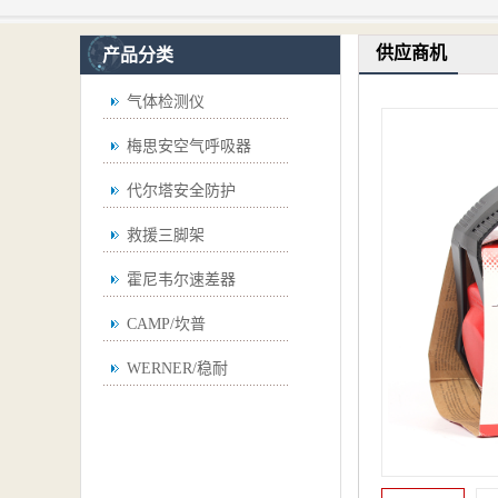
供应商机
产品分类
气体检测仪
梅思安空气呼吸器
代尔塔安全防护
救援三脚架
霍尼韦尔速差器
CAMP/坎普
WERNER/稳耐