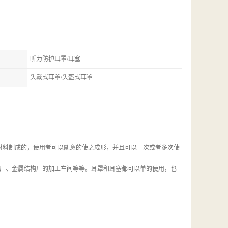
听力防护耳罩/耳塞
头戴式耳罩/头盔式耳罩
等材料制成的，使用者可以随意的使之成形，并且可以一次或者多次使
船厂、金属结构厂的加工车间等等。耳罩和耳塞都可以单的使用，也