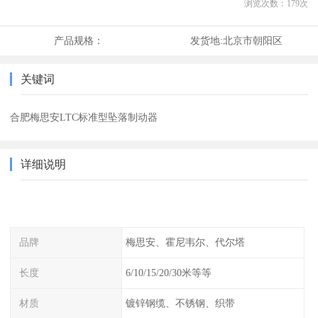
浏览次数：
179
次
产品规格：
发货地:
北京市朝阳区
关键词
合肥梅思安LTC标准型坠落制动器
详细说明
品牌
梅思安、霍尼韦尔、代尔塔
长度
6/10/15/20/30米等等
材质
镀锌钢缆、不锈钢、织带