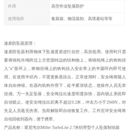
作用
高空作业坠落防护
使用场所
集装箱、物流装卸、高塔基站等等
速差防坠器原理：
速差防坠器利用物体下坠速度差进行自控，高挂低用。使用时只需
要将锦纶吊绳跨过上方坚固钝边的结构物上，将锦纶绳上的铁钩挂
入“n”形环上，将钢丝绳上的铁钩挂入安全带上的半圆环内即可使
用。在使用半径内，不需更换悬挂点。正常使用时，安全绳将随人
体自由伸缩。在器内机构作用下，处半紧张状态，使操作人员无牵
挂感。万一失足坠落，安全绳拉出速度明显加快，器内锁止系统即
自动锁止。使安全绳拉出距离不超过0.2米，冲击力小于2949N，对
失足人员毫无伤害。负荷解除即自动恢复工作。工作完毕安全绳将
自动回收到器内，便于携带。
产品名称：霍尼韦尔Miller TurboLite 2.7米织带型个人坠落制动器