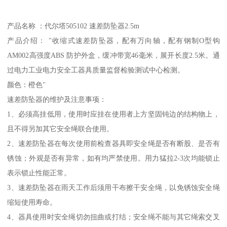
产品名称 ：代尔塔505102 速差防坠器2.5m
产品介绍： "收缩式速差防坠器，配有万向轴，配有钢制O型钩
AM002高强度ABS 防护外盒，缓冲带宽46毫米，展开长度2.5米。通
过电力工业电力安全工器具质量监督检验测试中心检测。
颜色：橙色"
速差防坠器的维护及注意事项：
1、必须高挂低用，使用时应挂在使用者上方坚固钝边的结构物上，
且不得另加其它安全绳联合使用。
2、速差防坠器在每次使用前检查器具即安全绳是否有断股、是否有
锈蚀；外观是否有异常，如有均严禁使用。用力猛拉2-3次均能锁止
表示锁止性能正常。
3、速差防坠器在雨天工作后须用干布擦干安全绳，以免锈蚀安全绳
缩短使用寿命。
4、器具使用时安全绳切勿扭曲或打结；安全绳不能与其它绳索交叉