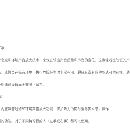
耳罩
音衰减和环境声音放大技术，来保证输出声音质量和声音的定位。这意味着比较低的声
练，或警员在噪音环境下执行危险任务时非常有用。超威耳罩有数种款式可供选择。通
使用通讯设备而无需脱下耳罩。
02
，内置噪音过滤和环境声音放大功能，保护听力的同时消除孤立感。操作
要的功能。对于不同持习惯的人（左手或右手）都可以使用。