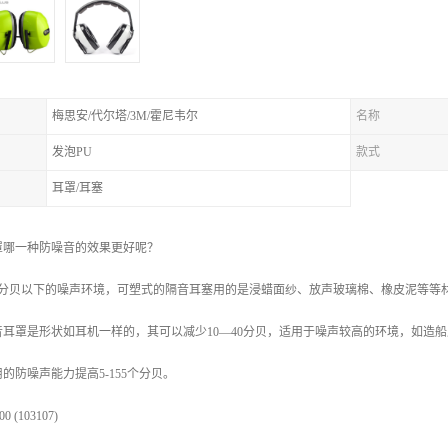
梅思安/代尔塔/3M/霍尼韦尔
名称
发泡PU
款式
耳罩/耳塞
罩哪一种防噪音的效果更好呢？
15分贝以下的噪声环境，可塑式的隔音耳塞用的是浸蜡面纱、放声玻璃棉、橡皮泥等
音耳罩是形状如耳机一样的，其可以减少10—40分贝，适用于噪声较高的环境，如造
的防噪声能力提高5-155个分贝。
 (103107)