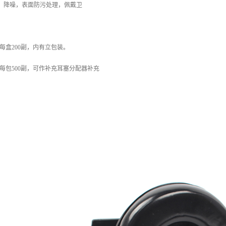
，降噪，表面防污处理，佩戴卫
装，每盒200副，内有立包装。
装，每包500副，可作补充耳塞分配器补充