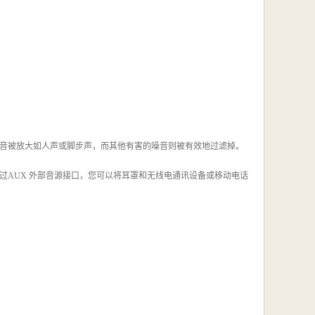
音被放大如人声或脚步声，而其他有害的噪音则被有效地过滤掉。
过AUX 外部音源接口，您可以将耳罩和无线电通讯设备或移动电话