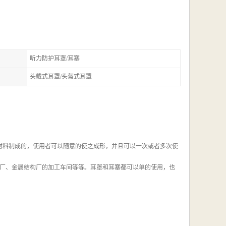
听力防护耳罩/耳塞
头戴式耳罩/头盔式耳罩
等材料制成的，使用者可以随意的使之成形，并且可以一次或者多次使
船厂、金属结构厂的加工车间等等。耳罩和耳塞都可以单的使用，也