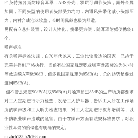
F1英特拉各斯防噪音耳罩，ABS外壳，双层可调节头箍，额外金属
加固，不同头型的使用者头部受力均匀，内通风头带化减小头部压
力，内衬合成泡沫软垫，长时间佩戴也极为舒适。
另配有立悬挂装置，设计人性化，携带更方便，随耳罩附赠便携袋1
个。
噪声标准
有关噪声标准法规，自70年代以来，工业比较发达的国家，已趋于
完善并得到严格执行。当前有些国家规定职业噪声暴露标准为8小时
等效连续A声级90dB，但多数国家规定为85dB(A)，总的趋势是要过
渡到85dB(A)。
但不管是规定90dB(A)或85dB(A)对嗓声超过85dB的生产场所都要求
对工人定期进行听力检查，发给工人护耳器，告诉工人所在工作场
所的噪声级和工人听力检查结果，对工人定期进行教育培训等，以
予防职业噪声造成的危害。由于在噪声方面有法规标准要求，对职
业性耳聋的赔偿也有明确的规定。
m.zhch123.b2b168.com