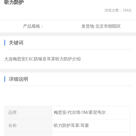
听力防护
浏览次数：
189
次
产品规格：
发货地:
北京市朝阳区
关键词
大连梅思安EXC防噪音耳罩听力防护介绍
详细说明
品牌
梅思安/代尔塔/3M/霍尼韦尔
名称
听力防护耳罩/耳塞